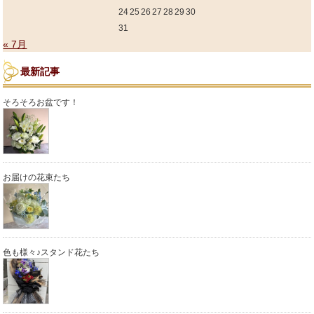
24
25
26
27
28
29
30
31
« 7月
最新記事
そろそろお盆です！
お届けの花束たち
色も様々♪スタンド花たち