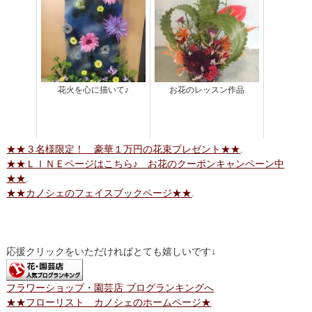
花火を心に描いて♪
お花のレッスン作品
★★３名様限定！ 豪華１万円の花束プレゼント★★
.
★★ＬＩＮＥページはこちら♪ お花のクーポンキャンペーン中
★★
.
★★カノシェのフェイスブックページ★★
.
応援クリックをいただければとても嬉しいです↓
フラワーショップ・園芸店 ブログランキングへ
★★フローリスト カノシェのホームページ★