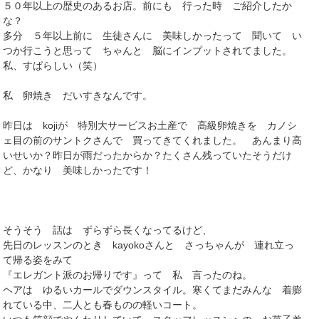
５０年以上の歴史のあるお店。前にも 行った時 ご紹介したか
な？
多分 ５年以上前に 生徒さんに 美味しかったって 聞いて い
つか行こうと思って ちゃんと 脳にインプットされてました。
私、すばらしい（笑）
私 卵焼き だいすきなんです。
昨日は kojiが 特別大サービスお土産で 高級卵焼きを カノシ
ェ目の前のサントクさんで 買ってきてくれました。 あんまり高
いせいか？昨日が雨だったからか？たくさん残っていたそうだけ
ど、かなり 美味しかったです！
そうそう 話は ずらずら長くなってるけど、
先日のレッスンのとき kayokoさんと さっちゃんが 連れ立っ
て帰る姿をみて
『エレガント派のお帰りです』って 私 言ったのね。
ヘアは ゆるいカールでダウンスタイル。寒くてまだみんな 着膨
れている中、二人とも春ものの軽いコート。