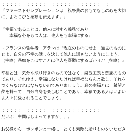
：：：：：：：：：：：：：：：：：：：：：：：：：：
『ファーストセレブレーションは 祝祭典のおもてなしの心を大切
に、よろこびと感動を伝えます。』
『幸福であることは、他人に対する義務であり
幸福な心をもつ人は、他人をも幸福にする』
～フランスの哲学者 アランは『現在のものにせよ 過去のものに
せよ、自分の不幸の話しを決して他人に話さないようにしよう。
（中略）愚痴をこぼすことは他人を憂鬱にするばかりだ（後略）』
幸福とは 気分や成り行きのものではなく、楽観主義と慈志のもの
であり、それゆえ、幸福になりたければ幸福ならんと欲し、それを
つくらなければならないのでありましょう。真の幸福とは、希望と
夢を持って 自分自身を楽しむことであり、幸福である人はいよい
よ人々に愛されることでしょう。
：：：：：：：：：：：：：：：：：：：：：：：：：
だいぶ 中間はしょってますが、、。
お父様から ボンボンと一緒に とても素敵な贈りものをいただき