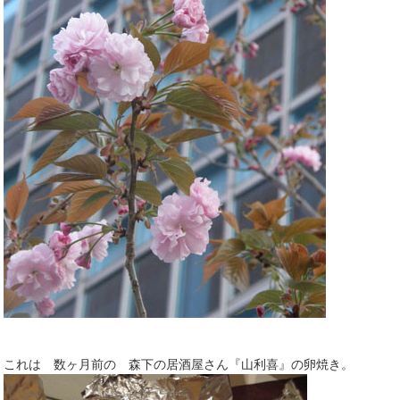
これは 数ヶ月前の 森下の居酒屋さん『山利喜』の卵焼き。