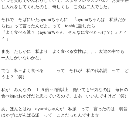
いつも笑顔でやんわりしていて、スタッフレッスンへの お菓子差
し入れをしてくれたのも、奇しくも このお二人でした。
それで そばにいたayumiちゃんに 『ayumiちゃんは 私派だか
らね』って言ったんだよ。って toshiに話したら
『よく食べる派？（ayumiちゃん そんなに食べたっけ？）』と＾
＾；
まあ たしかに 私より よく食べる女性は、、、友達の中でも
一人しかいないかな。
でも 私＝よく食べる って それが 私の代名詞 って ど
うよ？（笑）
私が みんなの １,５倍～2倍以上 働いても平気なのは 毎日の
食べ物のおかげだと思っているので、まあ いいんですけど（笑）
あ、ほんとはね ayumiちゃんが 私派 って 言ったのは 弱音
はかずにがんばる派 って ことだったんですよ☆