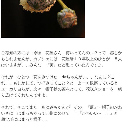
ご存知の方には 今頃 花屋さん 何いってんの～？って 感じか
もしれませんが、カノシェには 花屋暦１０年以上のひとが ５人
はいますが、、みんな 『実』だと思っていたんですよ。
それが ひとつ 花をみつけた rieちゃんが、、、なあに？こ
れ、、もしかして、つぼみってこと？と よーく観察していると
ユーカリ自らが、次々 帽子状の蓋をとって、花咲きショーを 繰
り広げてくれたんですよ。
それで、そこでまた あゆみちゃんが その 『蓋』＝帽子のかわ
いさに はまっちゃって、指にのせて ｀『かわいい～！！』と
超ツボにはまった様子、、