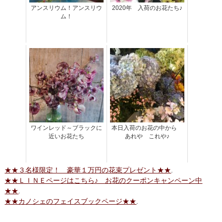
アンスリウム！アンスリウ
2020年 入荷のお花たち♪
ム！
ワインレッド～ブラックに
本日入荷のお花の中から
近いお花たち
あれや これや♪
★★３名様限定！ 豪華１万円の花束プレゼント★★
.
★★ＬＩＮＥページはこちら♪ お花のクーポンキャンペーン中
★★
.
★★カノシェのフェイスブックページ★★
.