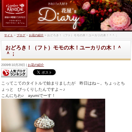
サイト
>
ブログ
>
お花の紹介
>
おどろき！（フト）モモの木！ユーカリの木！＾＾；
おどろき！（フト）モモの木！ユーカリの木！＾
＾；
2009年10月29日
お花の紹介
こってこてのタイトルで始まりましたが 昨日はね～。ちょっとち
ょっと びっくりしたんですよ～♪
こんにちわ♪ ayumiでーす！