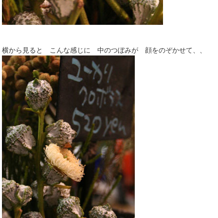
横から見ると こんな感じに 中のつぼみが 顔をのぞかせて、、