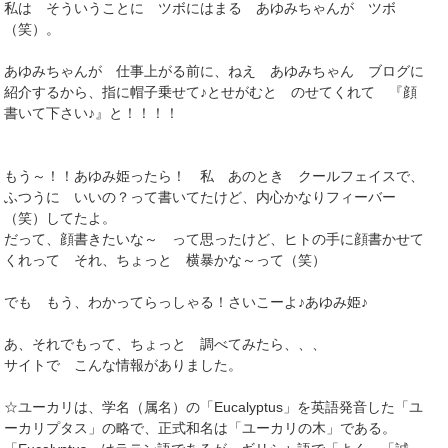
私は そういうことに ツボにはまる あゆみちゃんが ツボ
（笑）。
あゆみちゃんが 仕事上がる前に、ねえ あゆみちゃん ブログに
紹介するから、指に帽子乗せて♪とせがむと のせてくれて 『顔
書いて下さい♪』と！！！！
もう～！！あゆみ姫ったら！ 私 あのとき クールフェイスで、
ふつうに いいの？って書いてたけど、内心かなりフィーバー
（笑）してたよ。
だって、顔書きたいな～ って思ったけど、ヒトの手に顔書かせて
くれって それ、ちょっと 横暴かな～って（笑）
でも もう、わかってらっしゃる！さいこーよ♪あゆみ姫♪
あ、それでもって、ちょっと 調べてみたら、、、
サイトで こんな情報がありました。
☆ユーカリは、学名（属名）の「Eucalyptus」を英語発音した「ユ
ーカリプタス」の略で、正式和名は「ユーカリの木」である。