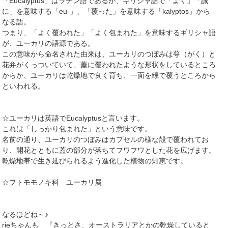
「Eucalyptus」はラテン語であるが、ギリシャ語で「よく」「誠
に」を意味する「eu-」、「覆った」を意味する「kalyptos」から
なる語。
つまり、「よく覆われた」「よく包まれた」を意味するギリシャ語
が、ユーカリの語源である。
この意味から命名された由来は、ユーカリのつぼみは萼（がく）と
花弁がくっついていて、蓋に覆われたような形状をしているところ
からか、ユーカリは乾燥地で良く育ち、一面を緑で覆うところから
といわれる。
☆ユーカリは英語でEucalyptusと言います。
これは「しっかり包まれた」という意味です。
名前の通り、ユーカリのつぼみはカプセルの様な殻で覆われてお
り、開花とともに蓋の部分が落ちてフワフワとした花を広げます。
乾燥地帯で生き延びられるよう進化した植物の知恵です。
☆フトモモノキ科 ユーカリ属
なるほどね～♪
rieちゃんも 『きっとさ、オーストラリアとかの乾燥していると