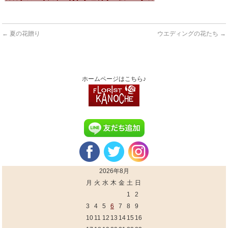
←
夏の花贈り
ウエディングの花たち
→
ホームページはこちら♪
2026年8月
月
火
水
木
金
土
日
1
2
3
4
5
6
7
8
9
10
11
12
13
14
15
16