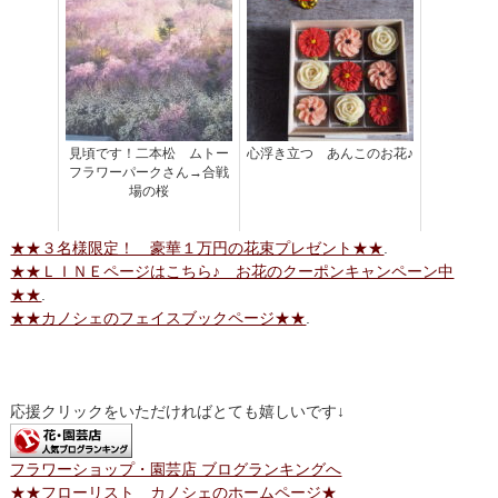
見頃です！二本松 ムトー
心浮き立つ あんこのお花♪
フラワーパークさん→合戦
場の桜
★★３名様限定！ 豪華１万円の花束プレゼント★★
.
★★ＬＩＮＥページはこちら♪ お花のクーポンキャンペーン中
★★
.
★★カノシェのフェイスブックページ★★
.
応援クリックをいただければとても嬉しいです↓
フラワーショップ・園芸店 ブログランキングへ
★★フローリスト カノシェのホームページ★