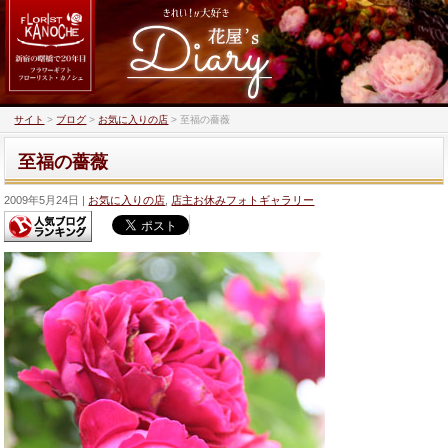
サイト
>
ブログ
>
お気に入りの店
>
至福の薔薇
至福の薔薇
2009年5月24日
お気に入りの店
,
店主お休みフォトギャラリー