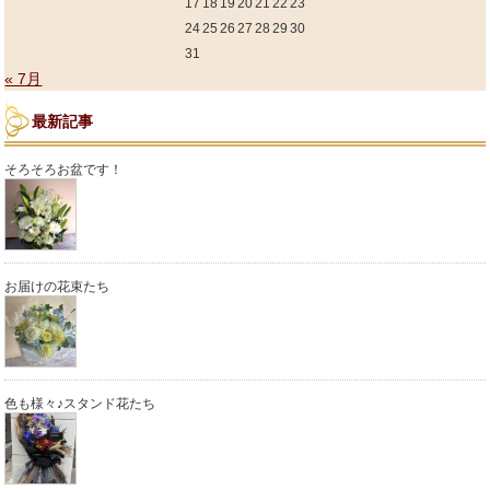
17
18
19
20
21
22
23
24
25
26
27
28
29
30
31
« 7月
最新記事
そろそろお盆です！
お届けの花束たち
色も様々♪スタンド花たち