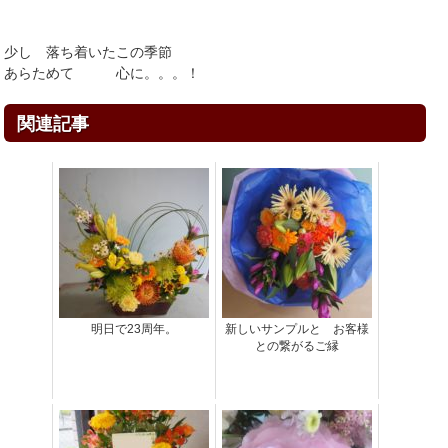
少し 落ち着いたこの季節
あらためて 心に。。。！
関連記事
明日で23周年。
新しいサンプルと お客様
との繋がるご縁