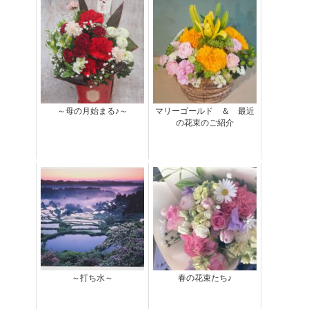
～母の月始まる♪～
マリーゴールド ＆ 最近
の花束のご紹介
～打ち水～
春の花束たち♪