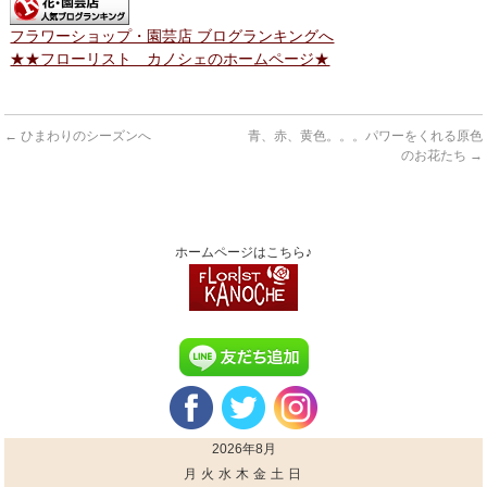
フラワーショップ・園芸店 ブログランキングへ
★★フローリスト カノシェのホームページ★
←
ひまわりのシーズンへ
青、赤、黄色。。。パワーをくれる原色
のお花たち
→
ホームページはこちら♪
2026年8月
月
火
水
木
金
土
日