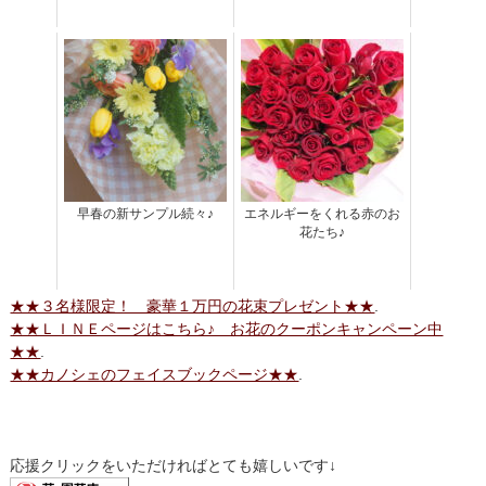
早春の新サンプル続々♪
エネルギーをくれる赤のお
花たち♪
★★３名様限定！ 豪華１万円の花束プレゼント★★
.
★★ＬＩＮＥページはこちら♪ お花のクーポンキャンペーン中
★★
.
★★カノシェのフェイスブックページ★★
.
応援クリックをいただければとても嬉しいです↓