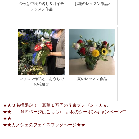
今夜は中秋の名月＆月イチ
お花のレッスン作品♪
レッスン作品
レッスン作品と おうちで
夏のレッスン作品
の花遊び
★★３名様限定！ 豪華１万円の花束プレゼント★★
.
★★ＬＩＮＥページはこちら♪ お花のクーポンキャンペーン中
★★
.
★★カノシェのフェイスブックページ★★
.