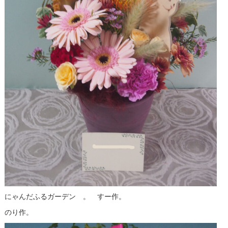
にゃんだふるガーデン 。 すー作。
のり作。