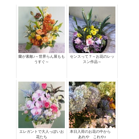
蘭が素敵♪～世界らん展もも
センスって？～お花のレッ
うすぐ～
スン作品～
エレガントで大人っぽいお
本日入荷のお花の中から
花たち
あれや これや♪