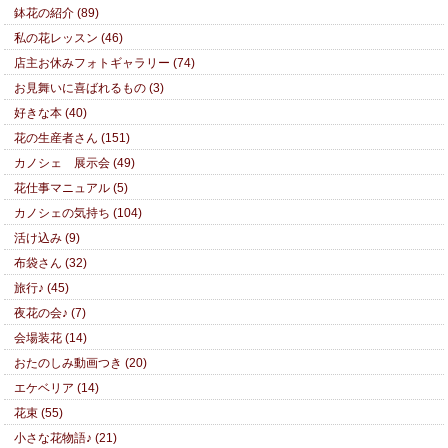
鉢花の紹介 (89)
私の花レッスン (46)
店主お休みフォトギャラリー (74)
お見舞いに喜ばれるもの (3)
好きな本 (40)
花の生産者さん (151)
カノシェ 展示会 (49)
花仕事マニュアル (5)
カノシェの気持ち (104)
活け込み (9)
布袋さん (32)
旅行♪ (45)
夜花の会♪ (7)
会場装花 (14)
おたのしみ動画つき (20)
エケベリア (14)
花束 (55)
小さな花物語♪ (21)