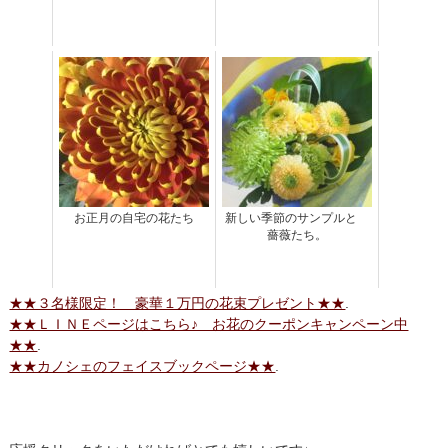
お正月の自宅の花たち
新しい季節のサンプルと
薔薇たち。
★★３名様限定！ 豪華１万円の花束プレゼント★★
.
★★ＬＩＮＥページはこちら♪ お花のクーポンキャンペーン中
★★
.
★★カノシェのフェイスブックページ★★
.