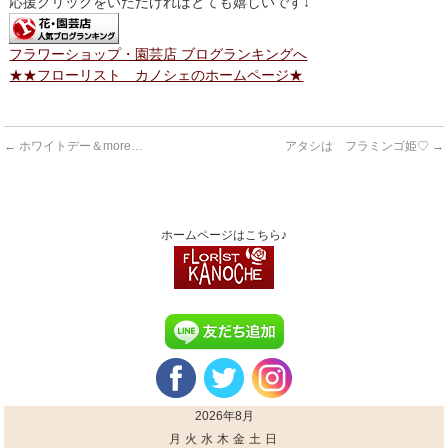
応援クリックをいただければとても嬉しいです↓
フラワーショップ・園芸店 ブログランキングへ
★★フローリスト カノシェのホームページ★
←
ホワイトデー＆more…
アタシは フラミンゴ姫♡
→
ホームページはこちら♪
2026年8月
月
火
水
木
金
土
日