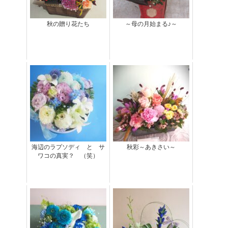
秋の贈り花たち
～母の月始まる♪～
海辺のラプソディ と サ
秋彩～あきさい～
ワコの真実？ （笑）