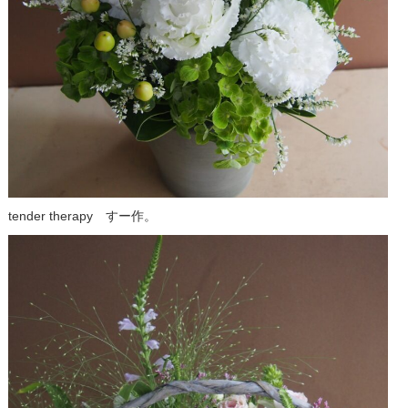
tender therapy すー作。