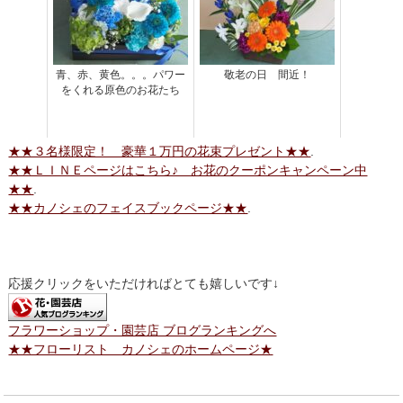
青、赤、黄色。。。パワー
敬老の日 間近！
をくれる原色のお花たち
★★３名様限定！ 豪華１万円の花束プレゼント★★
.
★★ＬＩＮＥページはこちら♪ お花のクーポンキャンペーン中
★★
.
★★カノシェのフェイスブックページ★★
.
応援クリックをいただければとても嬉しいです↓
フラワーショップ・園芸店 ブログランキングへ
★★フローリスト カノシェのホームページ★