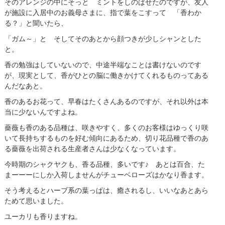
そのアレンジの中にそっと ミントをしのばせたのですが、友人
が施設に入居中のお義母さまに、指で葉をこすって 「香わか
る？」と聞いたら、
「ガム～」と そしてそのあとから顔つきが少しシャンとした
と。
香の勉強はしていないので、中途半端なことは書けないのです
が、現実として、香がひとの脳に働きかけてくれるものってある
んだなあと。
香のあるお花って、早春はたくさんあるのですが、それ以外は本
当に少ないんですよね。
薔薇も香のある品種は、咲きやすく、多くのお客様はゆっくり咲
いて長持ちするものを好む傾向にあるため、切り花品種で香のあ
る薔薇を出荷される生産者さんは少なくなっています。
今時期のシャクヤクも、香る品種、多いです♪ あとは百合、た
まーーーにしか入荷しませんがチューベローズはかなり香ます。
そう考えるとハーブ系の葉っぱは、癒されるし、いいなあとあら
ためて思いました。
ユーカリも香りますね。