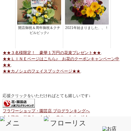
開店御祝＆周年御祝＆クチ
2021年始まりました、、！
ビルピック♪
★★３名様限定！ 豪華１万円の花束プレゼント★★
.
★★ＬＩＮＥページはこちら♪ お花のクーポンキャンペーン中
★★
.
★★カノシェのフェイスブックページ★★
.
応援クリックをいただければとても嬉しいです↓
フラワーショップ・園芸店 ブログランキングへ
★★フローリスト カノシェのホームページ★