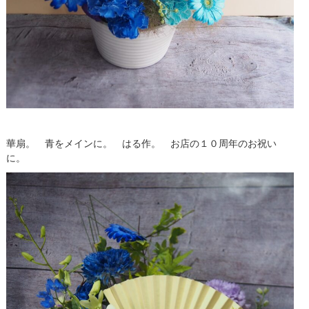
華扇。 青をメインに。 はる作。 お店の１０周年のお祝い
に。