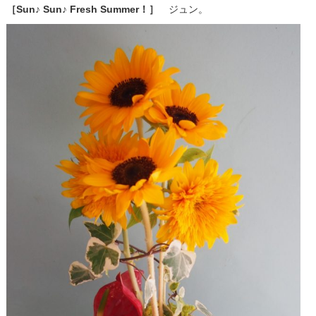
［Sun♪ Sun♪ Fresh Summer！］
ジュン。