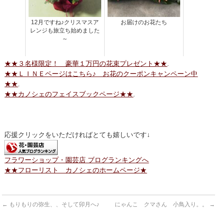
12月ですね♪クリスマスア
お届けのお花たち
レンジも旅立ち始めました
～
★★３名様限定！ 豪華１万円の花束プレゼント★★
.
★★ＬＩＮＥページはこちら♪ お花のクーポンキャンペーン中
★★
.
★★カノシェのフェイスブックページ★★
.
応援クリックをいただければとても嬉しいです↓
フラワーショップ・園芸店 ブログランキングへ
★★フローリスト カノシェのホームページ★
←
もりもりの弥生、、そして卯月へ♪
にゃんこ クマさん 小鳥入り。。
→