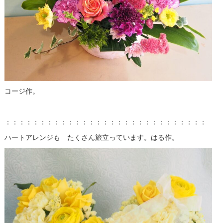
コージ作。
：：：：：：：：：：：：：：：：：：：：：：：：：：：：：
ハートアレンジも たくさん旅立っています。はる作。