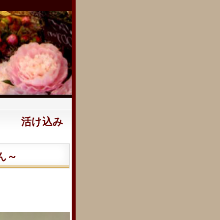
活け込み
ん～