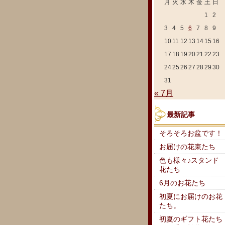
月
火
水
木
金
土
日
1
2
3
4
5
6
7
8
9
10
11
12
13
14
15
16
17
18
19
20
21
22
23
24
25
26
27
28
29
30
31
« 7月
最新記事
そろそろお盆です！
お届けの花束たち
色も様々♪スタンド
花たち
6月のお花たち
初夏にお届けのお花
たち。
初夏のギフト花たち