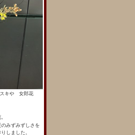
ススキや 女郎花
お花。
夏のみずみずしさを
作りしました。