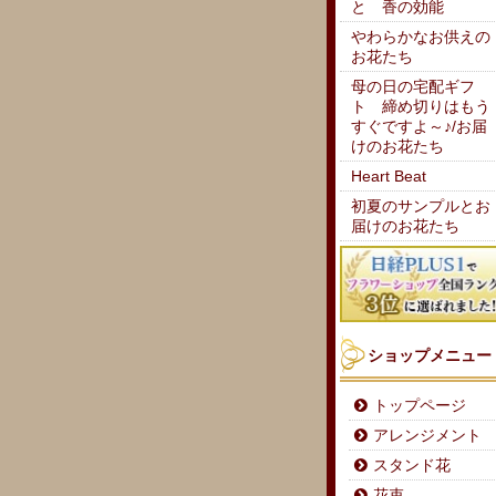
と 香の効能
やわらかなお供えの
お花たち
母の日の宅配ギフ
ト 締め切りはもう
すぐですよ～♪/お届
けのお花たち
Heart Beat
初夏のサンプルとお
届けのお花たち
ショップメニュー
トップページ
アレンジメント
スタンド花
花束