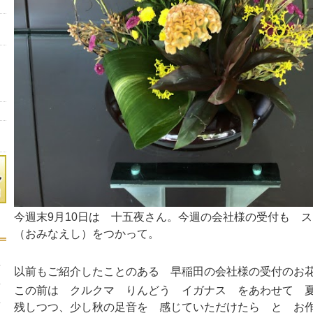
今週末9月10日は 十五夜さん。今週の会社様の受付も 
（おみなえし）をつかって。
以前もご紹介したことのある 早稲田の会社様の受付の
この前は クルクマ りんどう イガナス をあわせて 
残しつつ、少し秋の足音を 感じていただけたら と お