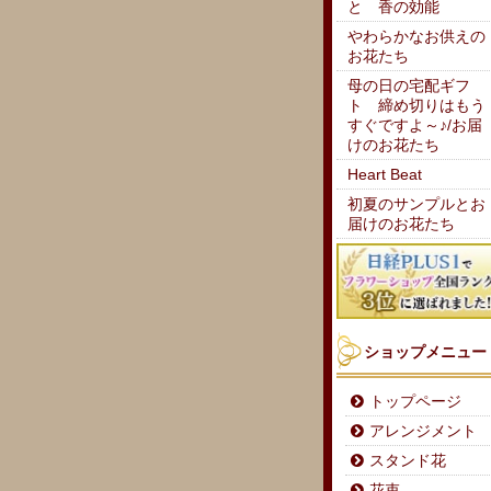
と 香の効能
やわらかなお供えの
お花たち
母の日の宅配ギフ
ト 締め切りはもう
すぐですよ～♪/お届
けのお花たち
Heart Beat
初夏のサンプルとお
届けのお花たち
ショップメニュー
トップページ
アレンジメント
スタンド花
花束