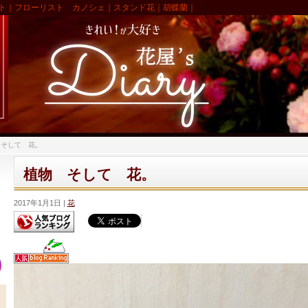
ト｜フローリスト カノシェ｜スタンド花｜胡蝶蘭｜
 そして 花。
植物 そして 花。
2017年1月1日
花