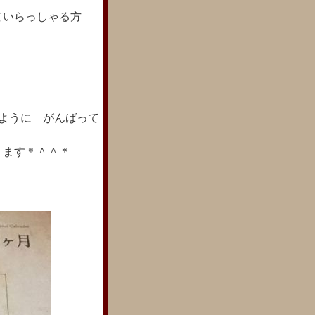
ていらっしゃる方
のように がんばって
ります＊＾＾＊