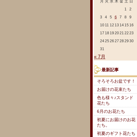
月
火
水
木
金
土
日
1
2
3
4
5
6
7
8
9
10
11
12
13
14
15
16
17
18
19
20
21
22
23
24
25
26
27
28
29
30
31
« 7月
最新記事
そろそろお盆です！
お届けの花束たち
色も様々♪スタンド
花たち
6月のお花たち
初夏にお届けのお花
たち。
初夏のギフト花たち