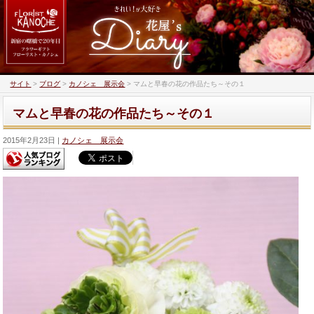
サイト
>
ブログ
>
カノシェ 展示会
>
マムと早春の花の作品たち～その１
マムと早春の花の作品たち～その１
2015年2月23日
カノシェ 展示会