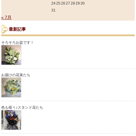
24
25
26
27
28
29
30
31
« 7月
最新記事
そろそろお盆です！
お届けの花束たち
色も様々♪スタンド花たち