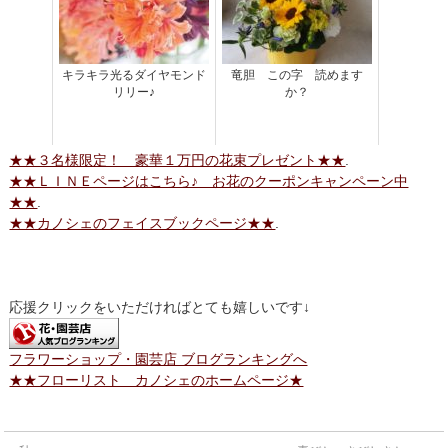
キラキラ光るダイヤモンド
竜胆 この字 読めます
リリー♪
か？
★★３名様限定！ 豪華１万円の花束プレゼント★★
.
★★ＬＩＮＥページはこちら♪ お花のクーポンキャンペーン中
★★
.
★★カノシェのフェイスブックページ★★
.
応援クリックをいただければとても嬉しいです↓
フラワーショップ・園芸店 ブログランキングへ
★★フローリスト カノシェのホームページ★