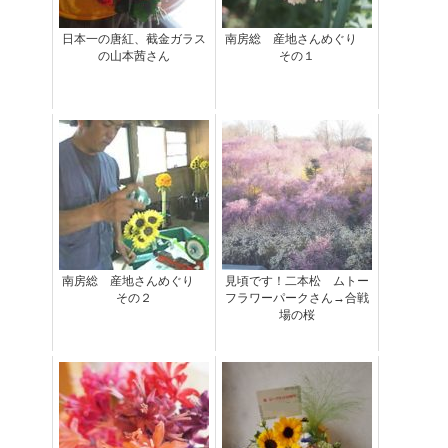
日本一の唐紅、截金ガラス
南房総 産地さんめぐり
の山本茜さん
その１
南房総 産地さんめぐり
見頃です！二本松 ムトー
その２
フラワーパークさん→合戦
場の桜