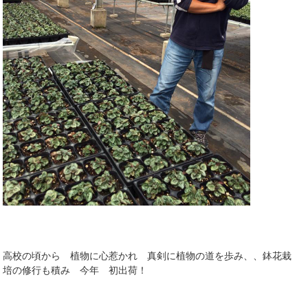
高校の頃から 植物に心惹かれ 真剣に植物の道を歩み、、鉢花栽
培の修行も積み 今年 初出荷！