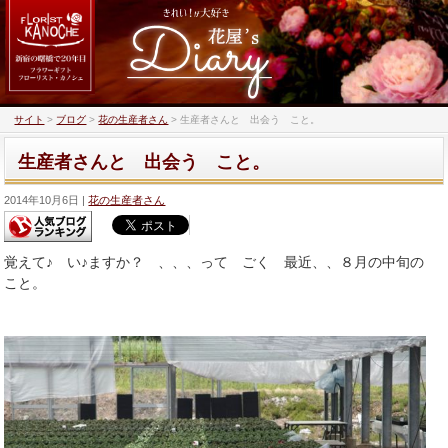
サイト
>
ブログ
>
花の生産者さん
>
生産者さんと 出会う こと。
生産者さんと 出会う こと。
2014年10月6日
花の生産者さん
覚えて♪ い♪ますか？ 、、、って ごく 最近、、８月の中旬の
こと。