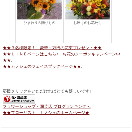
ひまわりの贈りもの
お届けのお花たち
★★３名様限定！ 豪華１万円の花束プレゼント★★
.
★★ＬＩＮＥページはこちら♪ お花のクーポンキャンペーン中
★★
.
★★カノシェのフェイスブックページ★★
.
応援クリックをいただければとても嬉しいです↓
フラワーショップ・園芸店 ブログランキングへ
★★フローリスト カノシェのホームページ★