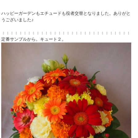
ハッピーガーデンもエチュードも役者交替となりました。ありがと
うございました♪
：：：：：：：：：：：：：：：：：：：：：：：：：：：：：：
定番サンプルから。キュート２。