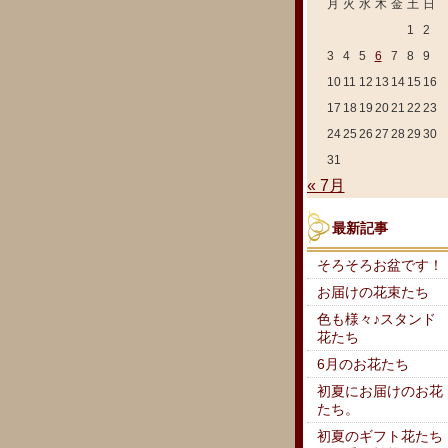
月
火
水
木
金
土
日
1
2
3
4
5
6
7
8
9
10
11
12
13
14
15
16
17
18
19
20
21
22
23
24
25
26
27
28
29
30
31
« 7月
最新記事
そろそろお盆です！
お届けの花束たち
色も様々♪スタンド
花たち
6月のお花たち
初夏にお届けのお花
たち。
初夏のギフト花たち