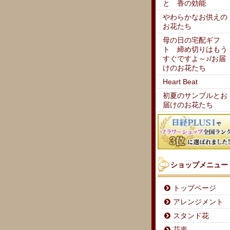
と 香の効能
やわらかなお供えの
お花たち
母の日の宅配ギフ
ト 締め切りはもう
すぐですよ～♪/お届
けのお花たち
Heart Beat
初夏のサンプルとお
届けのお花たち
ショップメニュー
トップページ
アレンジメント
スタンド花
花束