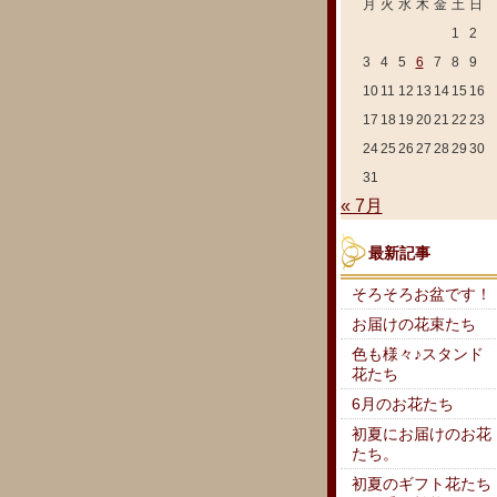
月
火
水
木
金
土
日
1
2
3
4
5
6
7
8
9
10
11
12
13
14
15
16
17
18
19
20
21
22
23
24
25
26
27
28
29
30
31
« 7月
最新記事
そろそろお盆です！
お届けの花束たち
色も様々♪スタンド
花たち
6月のお花たち
初夏にお届けのお花
たち。
初夏のギフト花たち