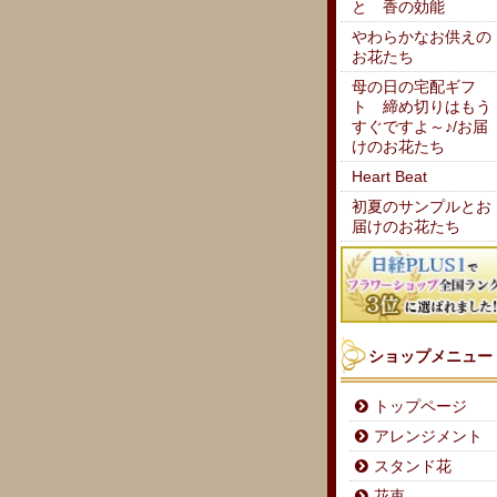
と 香の効能
やわらかなお供えの
お花たち
母の日の宅配ギフ
ト 締め切りはもう
すぐですよ～♪/お届
けのお花たち
Heart Beat
初夏のサンプルとお
届けのお花たち
ショップメニュー
トップページ
アレンジメント
スタンド花
花束