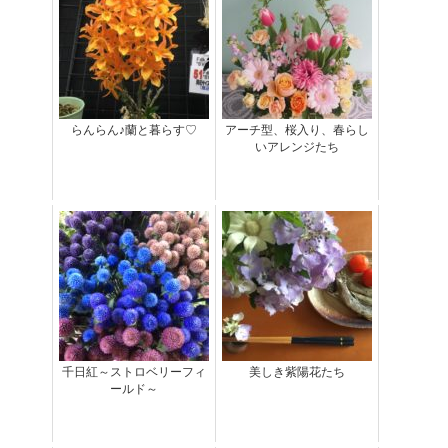
らんらん♪蘭と暮らす♡
アーチ型、桜入り、春らし
いアレンジたち
千日紅～ストロベリーフィ
美しき紫陽花たち
ールド～