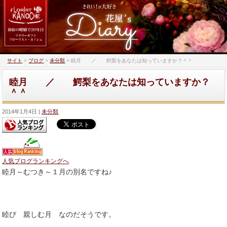
サイト
>
ブログ
>
未分類
>
睦月 ／ 鰐梨をあなたは知っていますか？＾＾
睦月 ／ 鰐梨をあなたは知っていますか？
＾＾
2014年1月4日
未分類
人気ブログランキングへ
睦月～むつき～１月の別名ですね♪
睦び 親しむ月 なのだそうです。