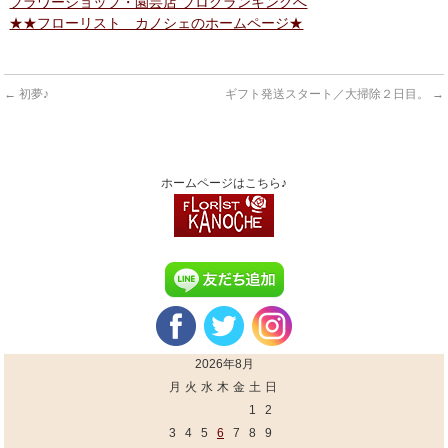
フラワーショップ・園芸店 ブログランキングへ
★★フローリスト カノシェのホームページ★
←
初夢♪
ギフト発送スタート／大掃除２日目。
→
ホームページはこちら♪
2026年8月
月
火
水
木
金
土
日
1
2
3
4
5
6
7
8
9