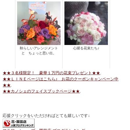
秋らしいアレンジメント
心躍る花束たち♪
と ちょっと思い出。
★★３名様限定！ 豪華１万円の花束プレゼント★★
.
★★ＬＩＮＥページはこちら♪ お花のクーポンキャンペーン中
★★
.
★★カノシェのフェイスブックページ★★
.
応援クリックをいただければとても嬉しいです↓