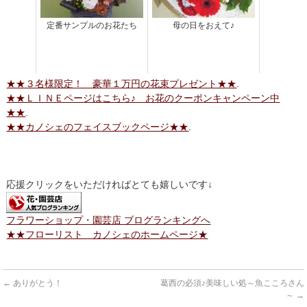
定番サンプルのお花たち
母の日をおえて♪
★★３名様限定！ 豪華１万円の花束プレゼント★★
.
★★ＬＩＮＥページはこちら♪ お花のクーポンキャンペーン中
★★
.
★★カノシェのフェイスブックページ★★
.
応援クリックをいただければとても嬉しいです↓
フラワーショップ・園芸店 ブログランキングへ
★★フローリスト カノシェのホームページ★
←
ありがとう！
葛西の必須♪美味しい処～魚こころさん
～
→