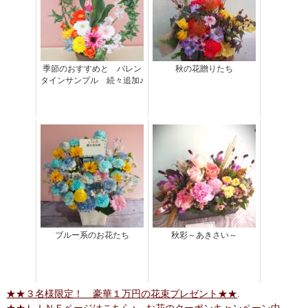
季節のおすすめと バレン
秋の花贈りたち
タインサンプル 続々追加♪
ブルー系のお花たち
秋彩～あきさい～
★★３名様限定！ 豪華１万円の花束プレゼント★★
.
★★ＬＩＮＥページはこちら♪ お花のクーポンキャンペーン中