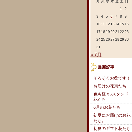
月
火
水
木
金
土
日
1
2
3
4
5
6
7
8
9
10
11
12
13
14
15
16
17
18
19
20
21
22
23
24
25
26
27
28
29
30
31
« 7月
最新記事
そろそろお盆です！
お届けの花束たち
色も様々♪スタンド
花たち
6月のお花たち
初夏にお届けのお花
たち。
初夏のギフト花たち