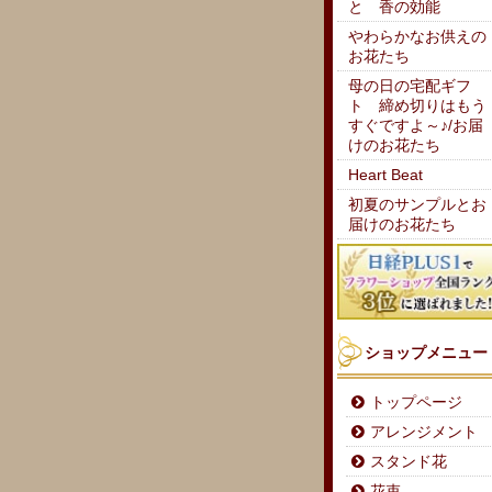
と 香の効能
やわらかなお供えの
お花たち
母の日の宅配ギフ
ト 締め切りはもう
すぐですよ～♪/お届
けのお花たち
Heart Beat
初夏のサンプルとお
届けのお花たち
ショップメニュー
トップページ
アレンジメント
スタンド花
花束