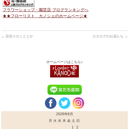
フラワーショップ・園芸店 ブログランキングへ
★★フローリスト カノシェのホームページ★
←
店売りのこととか
カタログのお花たち
→
ホームページはこちら♪
2026年8月
月
火
水
木
金
土
日
1
2