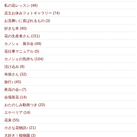
私の花レッスン (46)
店主お休みフォトギャラリー (74)
お見舞いに喜ばれるもの (3)
好きな本 (40)
花の生産者さん (151)
カノシェ 展示会 (49)
花仕事マニュアル (5)
カノシェの気持ち (104)
活け込み (9)
布袋さん (32)
旅行♪ (45)
夜花の会♪ (7)
会場装花 (14)
おたのしみ動画つき (20)
エケベリア (14)
花束 (55)
小さな花物語♪ (21)
大好き！植物園 (3)