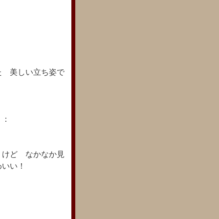
た 美しい立ち姿で
：：
うけど なかなか見
わいい！