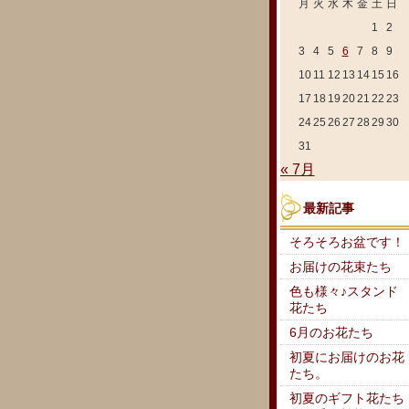
月
火
水
木
金
土
日
1
2
3
4
5
6
7
8
9
10
11
12
13
14
15
16
17
18
19
20
21
22
23
24
25
26
27
28
29
30
31
« 7月
最新記事
そろそろお盆です！
お届けの花束たち
色も様々♪スタンド
花たち
6月のお花たち
初夏にお届けのお花
たち。
初夏のギフト花たち