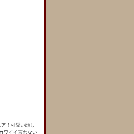
ニア！可愛い顔し
れカワイイ言わない