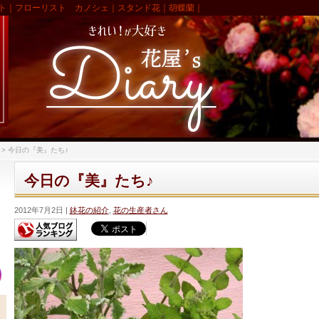
ト｜フローリスト カノシェ｜スタンド花｜胡蝶蘭｜
>
今日の『美』たち♪
今日の『美』たち♪
2012年7月2日
鉢花の紹介
,
花の生産者さん