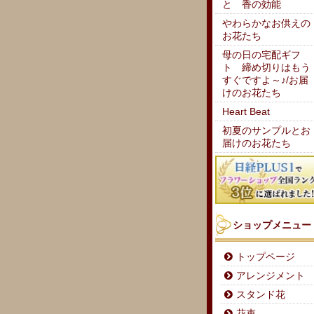
と 香の効能
やわらかなお供えの
お花たち
母の日の宅配ギフ
ト 締め切りはもう
すぐですよ～♪/お届
けのお花たち
Heart Beat
初夏のサンプルとお
届けのお花たち
ショップメニュー
トップページ
アレンジメント
スタンド花
花束