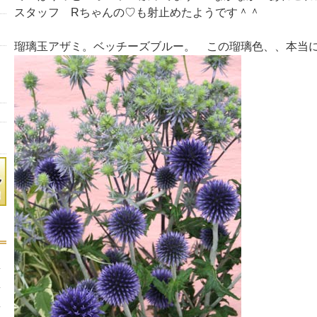
スタッフ Rちゃんの♡も射止めたようです＾＾
瑠璃玉アザミ。ベッチーズブルー。 この瑠璃色、、本当