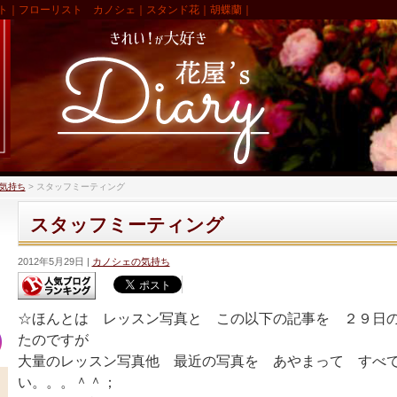
ト｜フローリスト カノシェ｜スタンド花｜胡蝶蘭｜
気持ち
>
スタッフミーティング
スタッフミーティング
2012年5月29日
カノシェの気持ち
☆ほんとは レッスン写真と この以下の記事を ２９日
たのですが
大量のレッスン写真他 最近の写真を あやまって すべ
い。。。＾＾；