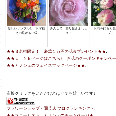
新しいサンプルと お客様
みんなで 乗り越えましょ
お花を飾ると免
との繋がるご縁
う！
プ？
★★３名様限定！ 豪華１万円の花束プレゼント★★
.
★★ＬＩＮＥページはこちら♪ お花のクーポンキャンペ
★★カノシェのフェイスブックページ★★
.
応援クリックをいただければとても嬉しいです↓
フラワーショップ・園芸店 ブログランキングへ
★★フローリスト カノシェのホームページ★