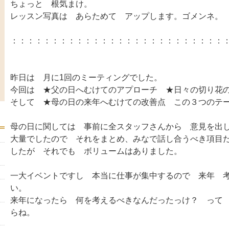
ちょっと 根気まけ。
レッスン写真は あらためて アップします。ゴメンネ。
：：：：：：：：：：：：：：：：：：：：：：：：：：
昨日は 月に1回のミーティングでした。
今回は ★父の日へむけてのアプローチ ★日々の切り花
そして ★母の日の来年へむけての改善点 この３つのテ
母の日に関しては 事前に全スタッフさんから 意見を出
大量でしたので それをまとめ、みなで話し合うべき項目
したが それでも ボリュームはありました。
一大イベントですし 本当に仕事が集中するので 来年 
い。
来年になったら 何を考えるべきなんだったっけ？ って
らね。