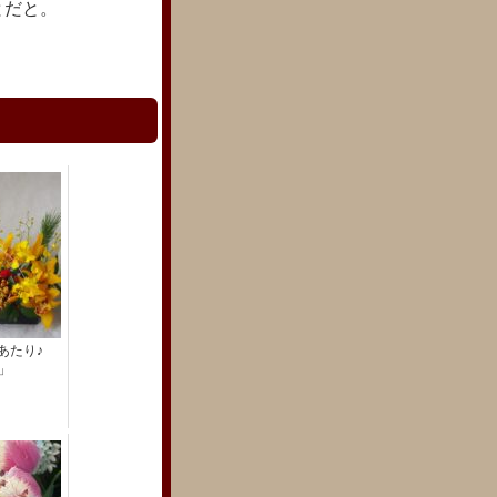
とだと。
にあたり♪
」