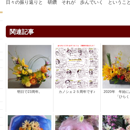
日々の振り返りと 研鑽 それが 歩んでいく というこ
関連記事
明日で23周年。
カノシェ２５周年です♪
2020年 年始
「ひらく