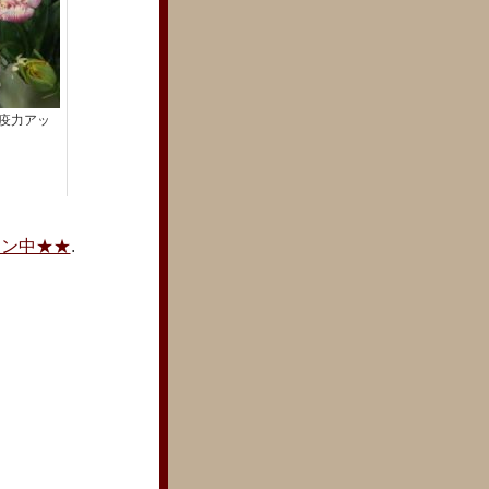
疫力アッ
ーン中★★
.