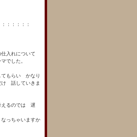
：：：：：：：
の仕入れについて
ーマでした。
してもらい かなり
だけ 話していきま
考えるのでは 遅
 なっちゃいますか