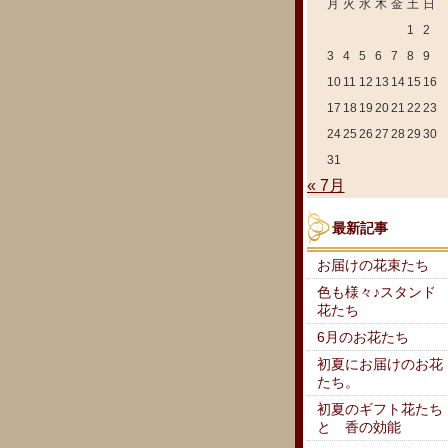
月
火
水
木
金
土
日
1
2
3
4
5
6
7
8
9
10
11
12
13
14
15
16
17
18
19
20
21
22
23
24
25
26
27
28
29
30
31
« 7月
最新記事
お届けの花束たち
色も様々♪スタンド
花たち
6月のお花たち
初夏にお届けのお花
たち。
初夏のギフト花たち
と 香の効能