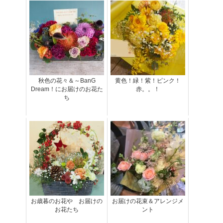
秋色の花々＆～BanG
黄色！緑！紫！ピンク！
Dream！にお届けのお花た
赤。。！
ち
お歳暮のお花や お届けの
お届けの花束＆アレンジメ
お花たち
ント