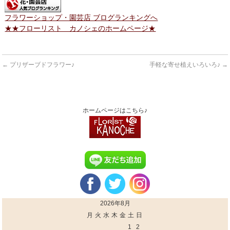
フラワーショップ・園芸店 ブログランキングへ
★★フローリスト カノシェのホームページ★
←
プリザーブドフラワー♪
手軽な寄せ植えいろいろ♪
→
ホームページはこちら♪
2026年8月
月
火
水
木
金
土
日
1
2