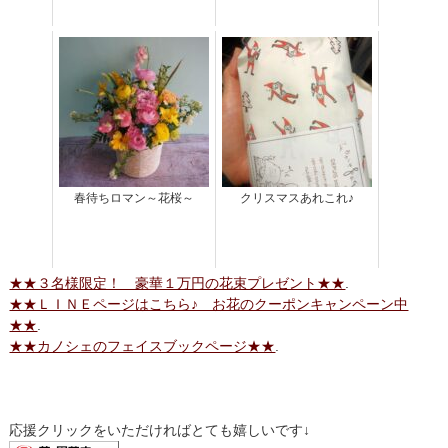
春待ちロマン～花桜～
クリスマスあれこれ♪
★★３名様限定！ 豪華１万円の花束プレゼント★★
.
★★ＬＩＮＥページはこちら♪ お花のクーポンキャンペーン中
★★
.
★★カノシェのフェイスブックページ★★
.
応援クリックをいただければとても嬉しいです↓