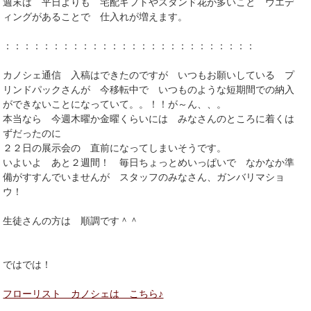
週末は 平日よりも 宅配ギフトやスタンド花が多いこと ウエデ
ィングがあることで 仕入れが増えます。
：：：：：：：：：：：：：：：：：：：：：：：：：：
カノシェ通信 入稿はできたのですが いつもお願いしている プ
リンドパックさんが 今移転中で いつものような短期間での納入
ができないことになっていて。。！！が～ん、、。
本当なら 今週木曜か金曜くらいには みなさんのところに着くは
ずだったのに
２２日の展示会の 直前になってしまいそうです。
いよいよ あと２週間！ 毎日ちょっとめいっぱいで なかなか準
備がすすんでいませんが スタッフのみなさん、ガンバリマショ
ウ！
生徒さんの方は 順調です＾＾
ではでは！
フローリスト カノシェは こちら♪