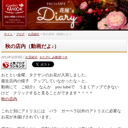
サイト
>
ブログ
>
お店紹介
>
秋の店内（動画だよ♪）
秋の店内（動画だよ♪）
2011年10月9日
お店紹介
,
おたのしみ動画つき
おととい金曜、タクサンのお花が入荷しました。
最近店内の様子 アップしていなかったな～と。
動画にて ご紹介♪ なんか you tubeで うまくアップできない
けど クリックすると見ることができます＊＾＾＊
秋の店内
これと別にアトリエには バラ ガーベラ以外のアトリエに必要な
お花が水揚げされています。