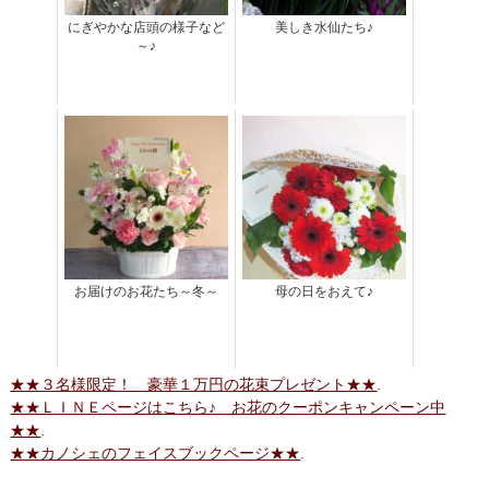
にぎやかな店頭の様子など
美しき水仙たち♪
～♪
お届けのお花たち～冬～
母の日をおえて♪
★★３名様限定！ 豪華１万円の花束プレゼント★★
.
★★ＬＩＮＥページはこちら♪ お花のクーポンキャンペーン中
★★
.
★★カノシェのフェイスブックページ★★
.