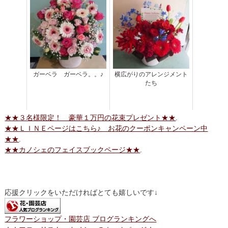
ガーベラ ガーベラ。。♪
横広がりのアレンジメント
たち
★★３名様限定！ 豪華１万円の花束プレゼント★★
.
★★ＬＩＮＥページはこちら♪ お花のクーポンキャンペーン中
★★
.
★★カノシェのフェイスブックページ★★
.
応援クリックをいただければとても嬉しいです↓
フラワーショップ・園芸店 ブログランキングへ