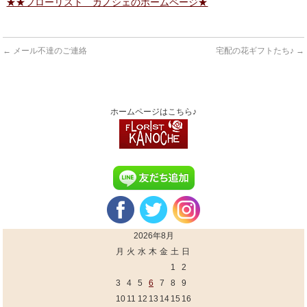
★★フローリスト カノシェのホームページ★
←
メール不達のご連絡
宅配の花ギフトたち♪
→
ホームページはこちら♪
2026年8月
月
火
水
木
金
土
日
1
2
3
4
5
6
7
8
9
10
11
12
13
14
15
16