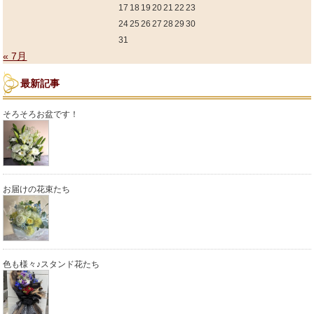
17
18
19
20
21
22
23
24
25
26
27
28
29
30
31
« 7月
最新記事
そろそろお盆です！
お届けの花束たち
色も様々♪スタンド花たち