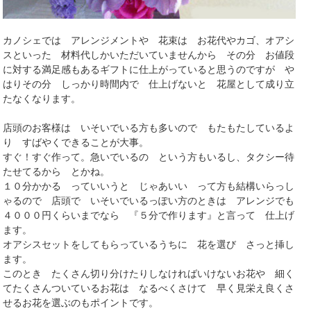
カノシェでは アレンジメントや 花束は お花代やカゴ、オアシ
スといった 材料代しかいただいていませんから その分 お値段
に対する満足感もあるギフトに仕上がっていると思うのですが や
はりその分 しっかり時間内で 仕上げないと 花屋として成り立
たなくなります。
店頭のお客様は いそいでいる方も多いので もたもたしているよ
り すばやくできることが大事。
すぐ！すぐ作って。急いでいるの という方もいるし、タクシー待
たせてるから とかね。
１０分かかる っていいうと じゃあいい って方も結構いらっし
ゃるので 店頭で いそいでいるっぽい方のときは アレンジでも
４０００円くらいまでなら 『５分で作ります』と言って 仕上げ
ます。
オアシスセットをしてもらっているうちに 花を選び さっと挿し
ます。
このとき たくさん切り分けたりしなければいけないお花や 細く
てたくさんついているお花は なるべくさけて 早く見栄え良くさ
せるお花を選ぶのもポイントです。