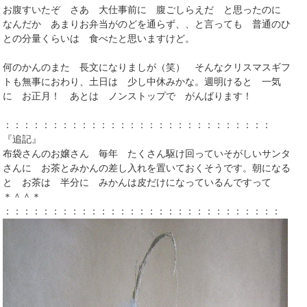
お腹すいたぞ さあ 大仕事前に 腹ごしらえだ と思ったのに
なんだか あまりお弁当がのどを通らず、、と言っても 普通のひ
との分量くらいは 食べたと思いますけど。
何のかんのまた 長文になりましが（笑） そんなクリスマスギフ
トも無事におわり、土日は 少し中休みかな。週明けると 一気
に お正月！ あとは ノンストップで がんばります！
：：：：：：：：：：：：：：：：：：：：：：：：：：：：
『追記』
布袋さんのお嬢さん 毎年 たくさん駆け回っていそがしいサンタ
さんに お茶とみかんの差し入れを置いておくそうです。朝になる
と お茶は 半分に みかんは皮だけになっているんですって
＊＾＾＊
：：：：：：：：：：：：：：：：：：：：：：：：：：：：：