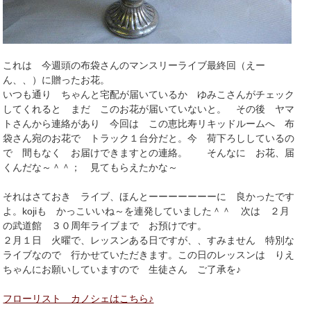
これは 今週頭の布袋さんのマンスリーライブ最終回（えー
ん、、）に贈ったお花。
いつも通り ちゃんと宅配が届いているか ゆみこさんがチェック
してくれると まだ このお花が届いていないと。 その後 ヤマ
トさんから連絡があり 今回は この恵比寿リキッドルームへ 布
袋さん宛のお花で トラック１台分だと。今 荷下ろししているの
で 間もなく お届けできますとの連絡。 そんなに お花、届
くんだな～＾＾； 見てもらえたかな～
それはさておき ライブ、ほんとーーーーーーーに 良かったです
よ。kojiも かっこいいね～を連発していました＾＾ 次は ２月
の武道館 ３０周年ライブまで お預けです。
２月１日 火曜で、レッスンある日ですが、、すみません 特別な
ライブなので 行かせていただきます。この日のレッスンは りえ
ちゃんにお願いしていますので 生徒さん ご了承を♪
フローリスト カノシェはこちら♪