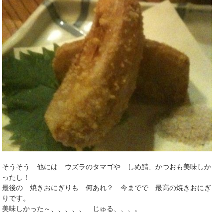
そうそう 他には ウズラのタマゴや しめ鯖、かつおも美味しか
ったし！
最後の 焼きおにぎりも 何あれ？ 今までで 最高の焼きおにぎ
りです。
美味しかった～、、、、、 じゅる、、、。