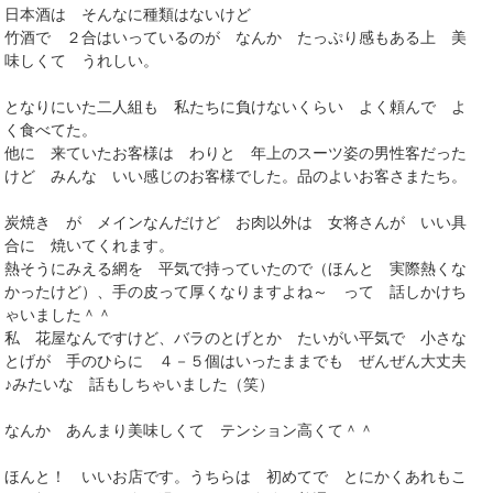
日本酒は そんなに種類はないけど
竹酒で ２合はいっているのが なんか たっぷり感もある上 美
味しくて うれしい。
となりにいた二人組も 私たちに負けないくらい よく頼んで よ
く食べてた。
他に 来ていたお客様は わりと 年上のスーツ姿の男性客だった
けど みんな いい感じのお客様でした。品のよいお客さまたち。
炭焼き が メインなんだけど お肉以外は 女将さんが いい具
合に 焼いてくれます。
熱そうにみえる網を 平気で持っていたので（ほんと 実際熱くな
かったけど）、手の皮って厚くなりますよね～ って 話しかけち
ゃいました＾＾
私 花屋なんですけど、バラのとげとか たいがい平気で 小さな
とげが 手のひらに ４－５個はいったままでも ぜんぜん大丈夫
♪みたいな 話もしちゃいました（笑）
なんか あんまり美味しくて テンション高くて＾＾
ほんと！ いいお店です。うちらは 初めてで とにかくあれもこ