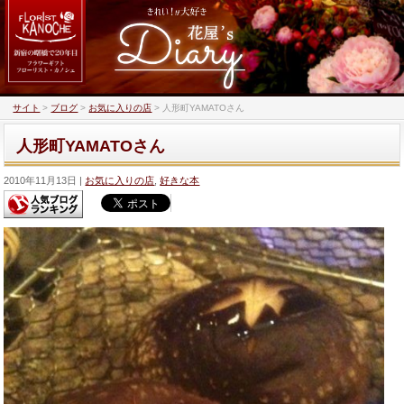
サイト
>
ブログ
>
お気に入りの店
>
人形町YAMATOさん
人形町YAMATOさん
2010年11月13日
お気に入りの店
,
好きな本