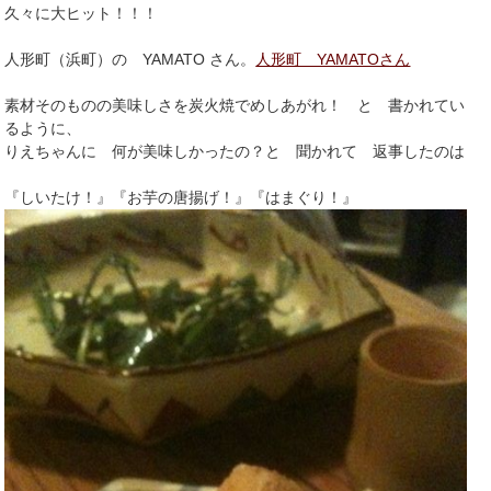
久々に大ヒット！！！
人形町（浜町）の YAMATO さん。
人形町 YAMATOさん
素材そのものの美味しさを炭火焼でめしあがれ！ と 書かれてい
るように、
りえちゃんに 何が美味しかったの？と 聞かれて 返事したのは
『しいたけ！』『お芋の唐揚げ！』『はまぐり！』