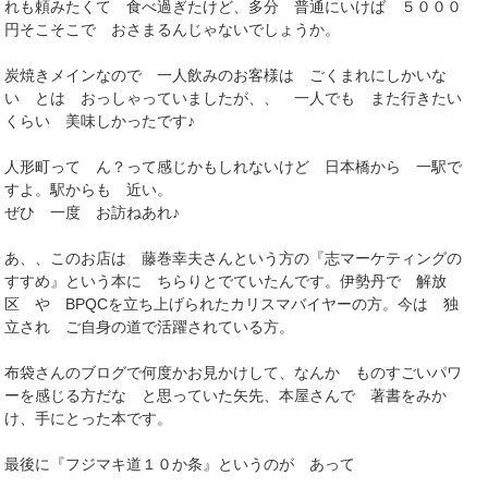
れも頼みたくて 食べ過ぎたけど、多分 普通にいけば ５０００
円そこそこで おさまるんじゃないでしょうか。
炭焼きメインなので 一人飲みのお客様は ごくまれにしかいな
い とは おっしゃっていましたが、、 一人でも また行きたい
くらい 美味しかったです♪
人形町って ん？って感じかもしれないけど 日本橋から 一駅で
すよ。駅からも 近い。
ぜひ 一度 お訪ねあれ♪
あ、、このお店は 藤巻幸夫さんという方の『志マーケティングの
すすめ』という本に ちらりとでていたんです。伊勢丹で 解放
区 や BPQCを立ち上げられたカリスマバイヤーの方。今は 独
立され ご自身の道で活躍されている方。
布袋さんのブログで何度かお見かけして、なんか ものすごいパワ
ーを感じる方だな と思っていた矢先、本屋さんで 著書をみか
け、手にとった本です。
最後に『フジマキ道１０か条』というのが あって