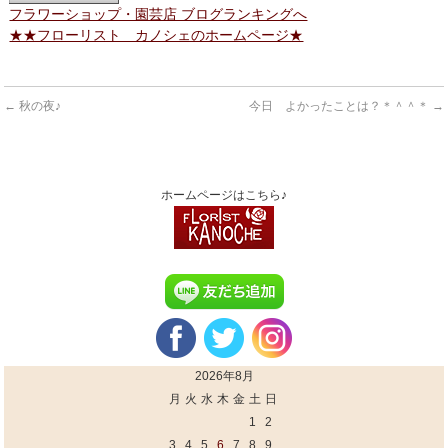
フラワーショップ・園芸店 ブログランキングへ
★★フローリスト カノシェのホームページ★
←
秋の夜♪
今日 よかったことは？＊＾＾＊
→
ホームページはこちら♪
2026年8月
月
火
水
木
金
土
日
1
2
3
4
5
6
7
8
9