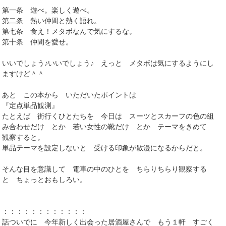
第一条 遊べ。楽しく遊べ。
第二条 熱い仲間と熱く語れ。
第七条 食え！メタボなんで気にするな。
第十条 仲間を愛せ。
いいでしょう♪いいでしょう♪ えっと メタボは気にするようにし
ますけど＾＾
あと この本から いただいたポイントは
『定点単品観測』
たとえば 街行くひとたちを 今日は スーツとスカーフの色の組
み合わせだけ とか 若い女性の靴だけ とか テーマをきめて
観察すると。
単品テーマを設定しないと 受ける印象が散漫になるからだと。
そんな目を意識して 電車の中のひとを ちらりちらり観察する
と ちょっとおもしろい。
：：：：：：：：：：：：
話ついでに 今年新しく出会った居酒屋さんで もう１軒 すごく