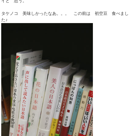
イと 思う。
タケノコ 美味しかったなあ。。。 この前は 初空豆 食べまし
た♪