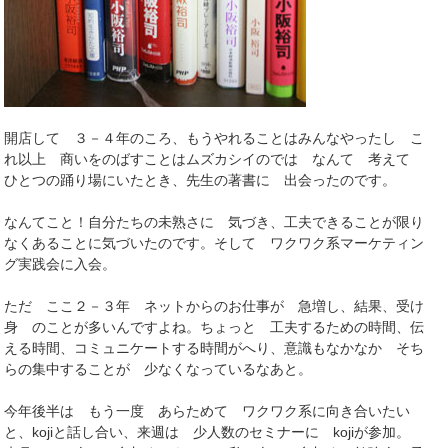
開店して ３－４年のころ、もうやれることはみんなやったし こ
れ以上 商いをのばすことはムズカシイのでは なんて 考えて
ひとつの踊り場にいたとき、先生の著書に 出会ったのです。
なんてこと！自分たちの未熟さに 気づき、工夫できることが限り
なくあることに気づいたのです。そして ワクワク系マーケティン
グ実践会に入会。
ただ ここ２－３年 ネットからのお仕事が 急増し、結果、受け
身 のことが多いんですよね。ちょっと 工夫するための時間、伝
える時間、コミュニケートする時間がへり、意識もなかなか そち
らの集中することが 少なくなっているなあと。
今年後半は もう一度 あらためて ワクワク系に向き合いたい
と、kojiと話し合い、来週は 少人数のセミナーに kojiが参加。