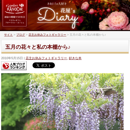
サイト
>
ブログ
>
店主お休みフォトギャラリー
>
五月の花々と私の本棚から♪
五月の花々と私の本棚から♪
2010年5月15日
店主お休みフォトギャラリー
,
好きな本