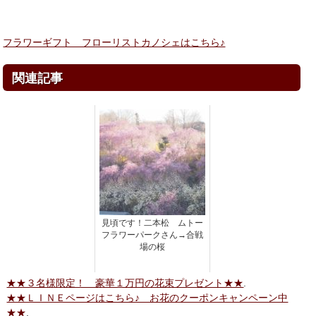
フラワーギフト フローリストカノシェはこちら♪
関連記事
見頃です！二本松 ムトー
フラワーパークさん→合戦
場の桜
★★３名様限定！ 豪華１万円の花束プレゼント★★
.
★★ＬＩＮＥページはこちら♪ お花のクーポンキャンペーン中
★★
.