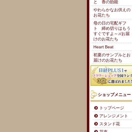
と 香の効能
やわらかなお供えの
お花たち
母の日の宅配ギフ
ト 締め切りはもう
すぐですよ～♪/お届
けのお花たち
Heart Beat
初夏のサンプルとお
届けのお花たち
ショップメニュー
トップページ
アレンジメント
スタンド花
花束