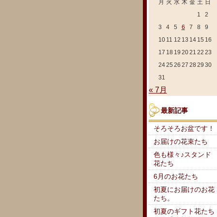
月
火
水
木
金
土
日
1
2
3
4
5
6
7
8
9
10
11
12
13
14
15
16
17
18
19
20
21
22
23
24
25
26
27
28
29
30
31
« 7月
最新記事
そろそろお盆です！
お届けの花束たち
色も様々♪スタンド
花たち
6月のお花たち
初夏にお届けのお花
たち。
初夏のギフト花たち