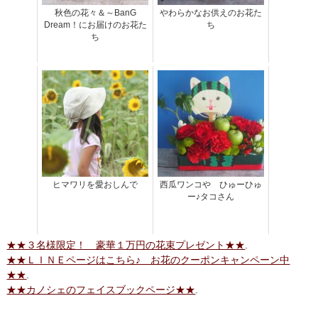
秋色の花々＆～BanG
やわらかなお供えのお花た
Dream！にお届けのお花た
ち
ち
ヒマワリを愛おしんで
西瓜ワンコや ひゅーひゅ
ー♪タコさん
★★３名様限定！ 豪華１万円の花束プレゼント★★
.
★★ＬＩＮＥページはこちら♪ お花のクーポンキャンペーン中
★★
.
★★カノシェのフェイスブックページ★★
.