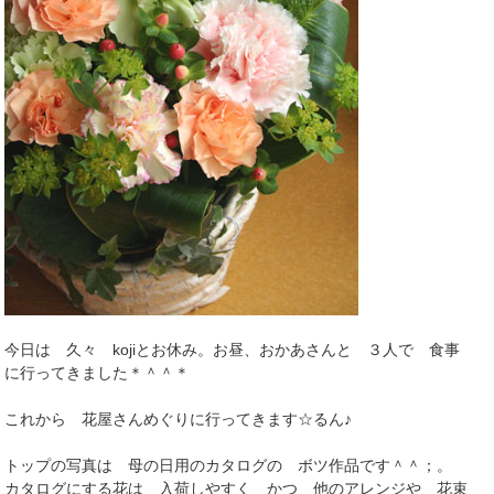
今日は 久々 kojiとお休み。お昼、おかあさんと ３人で 食事
に行ってきました＊＾＾＊
これから 花屋さんめぐりに行ってきます☆るん♪
トップの写真は 母の日用のカタログの ボツ作品です＾＾；。
カタログにする花は 入荷しやすく かつ 他のアレンジや 花束