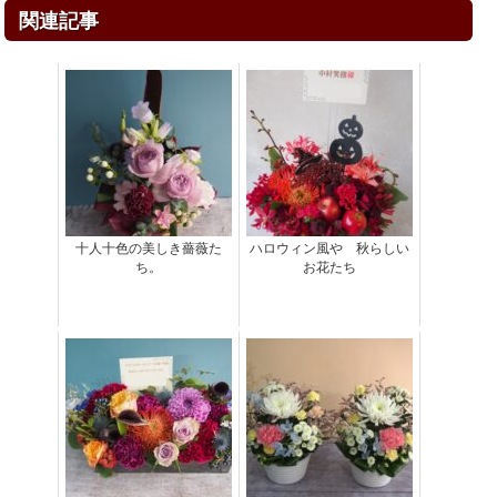
関連記事
十人十色の美しき薔薇た
ハロウィン風や 秋らしい
ち。
お花たち