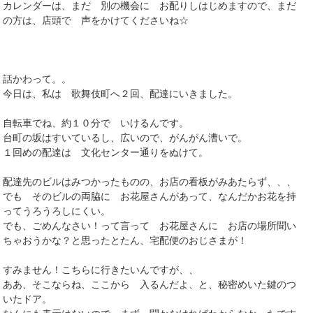
カレンダーは、まだ 別の機会に お配りしはじめますので、まだ
の方は、店頭で 声をかけてくださいね☆
話かわって。。
今日は、私は 歌舞伎町へ２回、配達にいきました。
自転車でね、約１０分で いけるんです。
台町の坂はすいているし、広いので、がんがん漕いで。
１回めの配達は 文化センター通りをぬけて。
配達先のビルはみつかったものの、お店の看板がみあたらず、、、
でも そのビルの両脇に お花屋さんがあって、なんだかお花を持
ってうろうろしにくい。
でも、ごめんなさい！って言って お花屋さんに お店の場所聞い
ちゃおうかな？と思ったとたん、宅配便のおじさまが！
すみません！こちらに行きたいんですが、、
ああ、そこならね、ここから 入るんだよ、と、秘密めいた鍵のつ
いたドア。