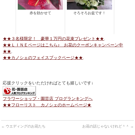
赤を効かせて
そろそろお盆です！
★★３名様限定！ 豪華１万円の花束プレゼント★★
.
★★ＬＩＮＥページはこちら♪ お花のクーポンキャンペーン中
★★
.
★★カノシェのフェイスブックページ★★
.
応援クリックをいただければとても嬉しいです↓
フラワーショップ・園芸店 ブログランキングへ
★★フローリスト カノシェのホームページ★
←
ウエディングのお花たち
お花の話じゃないけれど＾＾
→