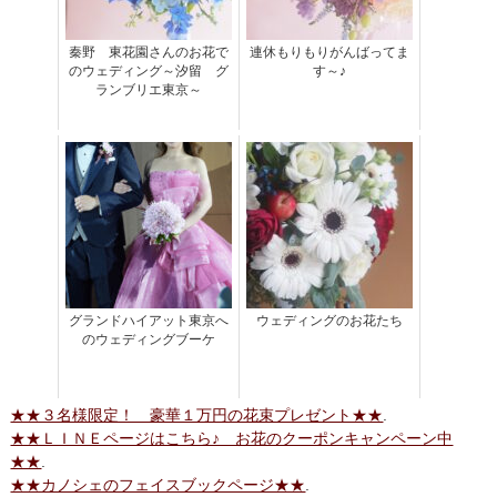
秦野 東花園さんのお花で
連休もりもりがんばってま
のウェディング～汐留 グ
す～♪
ランブリエ東京～
グランドハイアット東京へ
ウェディングのお花たち
のウェディングブーケ
★★３名様限定！ 豪華１万円の花束プレゼント★★
.
★★ＬＩＮＥページはこちら♪ お花のクーポンキャンペーン中
★★
.
★★カノシェのフェイスブックページ★★
.