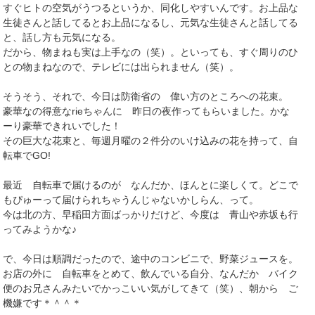
すぐヒトの空気がうつるというか、同化しやすいんです。お上品な
生徒さんと話してるとお上品になるし、元気な生徒さんと話してる
と、話し方も元気になる。
だから、物まねも実は上手なの（笑）。といっても、すぐ周りのひ
との物まねなので、テレビには出られません（笑）。
そうそう、それで、今日は防衛省の 偉い方のところへの花束。
豪華なの得意なrieちゃんに 昨日の夜作ってもらいました。かな
ーり豪華できれいでした！
その巨大な花束と、毎週月曜の２件分のいけ込みの花を持って、自
転車でGO!
最近 自転車で届けるのが なんだか、ほんとに楽しくて。どこで
もぴゅーって届けられちゃうんじゃないかしらん、って。
今は北の方、早稲田方面ばっかりだけど、今度は 青山や赤坂も行
ってみようかな♪
で、今日は順調だったので、途中のコンビニで、野菜ジュースを。
お店の外に 自転車をとめて、飲んでいる自分、なんだか バイク
便のお兄さんみたいでかっこいい気がしてきて（笑）、朝から ご
機嫌です＊＾＾＊