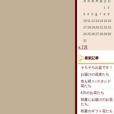
月
火
水
木
金
土
日
1
2
3
4
5
6
7
8
9
10
11
12
13
14
15
16
17
18
19
20
21
22
23
24
25
26
27
28
29
30
31
« 7月
最新記事
そろそろお盆です！
お届けの花束たち
色も様々♪スタンド
花たち
6月のお花たち
初夏にお届けのお花
たち。
初夏のギフト花たち