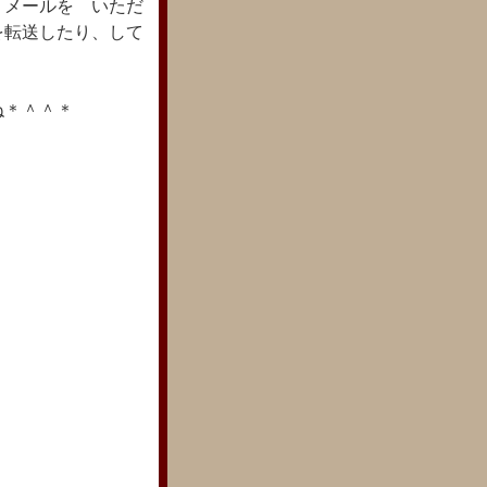
、メールを いただ
を転送したり、して
ね＊＾＾＊