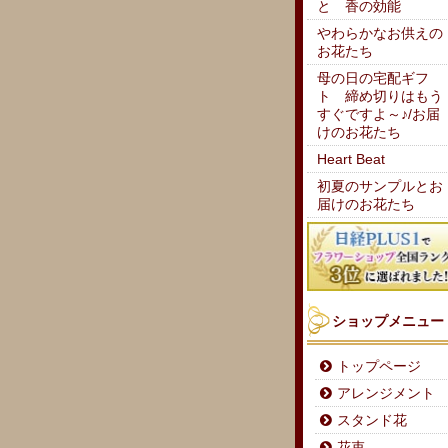
と 香の効能
やわらかなお供えの
お花たち
母の日の宅配ギフ
ト 締め切りはもう
すぐですよ～♪/お届
けのお花たち
Heart Beat
初夏のサンプルとお
届けのお花たち
ショップメニュー
トップページ
アレンジメント
スタンド花
花束