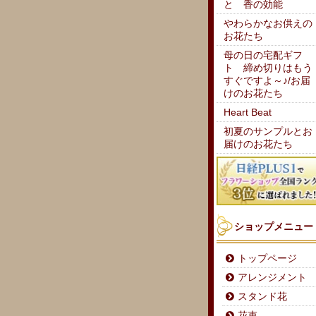
と 香の効能
やわらかなお供えの
お花たち
母の日の宅配ギフ
ト 締め切りはもう
すぐですよ～♪/お届
けのお花たち
Heart Beat
初夏のサンプルとお
届けのお花たち
ショップメニュー
トップページ
アレンジメント
スタンド花
花束