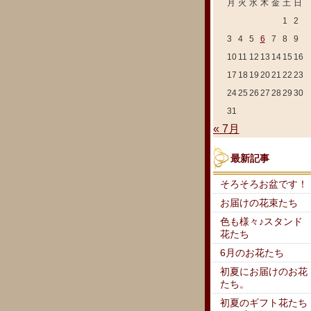
月
火
水
木
金
土
日
1
2
3
4
5
6
7
8
9
10
11
12
13
14
15
16
17
18
19
20
21
22
23
24
25
26
27
28
29
30
31
« 7月
最新記事
そろそろお盆です！
お届けの花束たち
色も様々♪スタンド
花たち
6月のお花たち
初夏にお届けのお花
たち。
初夏のギフト花たち