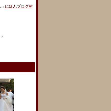
ん→
にほんブログ村
♪