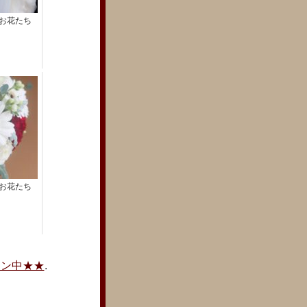
お花たち
お花たち
ーン中★★
.