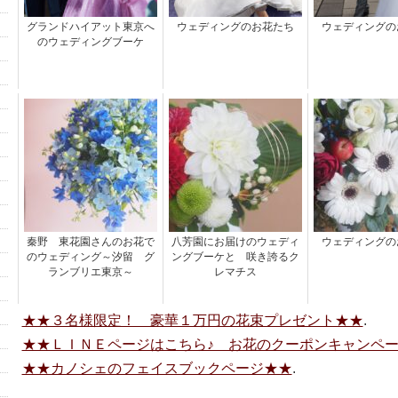
グランドハイアット東京へ
ウェディングのお花たち
ウェディングの
のウェディングブーケ
秦野 東花園さんのお花で
八芳園にお届けのウェディ
ウェディングの
のウェディング～汐留 グ
ングブーケと 咲き誇るク
ランブリエ東京～
レマチス
★★３名様限定！ 豪華１万円の花束プレゼント★★
.
★★ＬＩＮＥページはこちら♪ お花のクーポンキャンペ
★★カノシェのフェイスブックページ★★
.