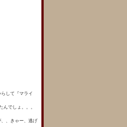
いらして『マライ
たんでしょ。。。
が、、きゃー、逃げ