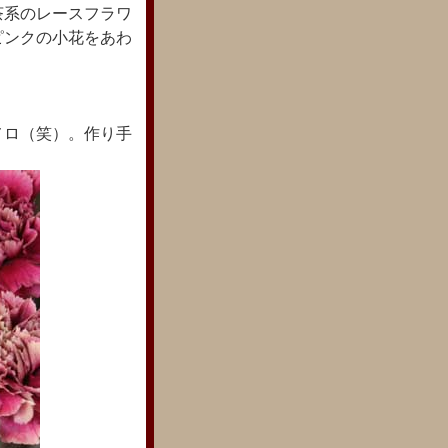
茶系のレースフラワ
ピンクの小花をあわ
メロ（笑）。作り手