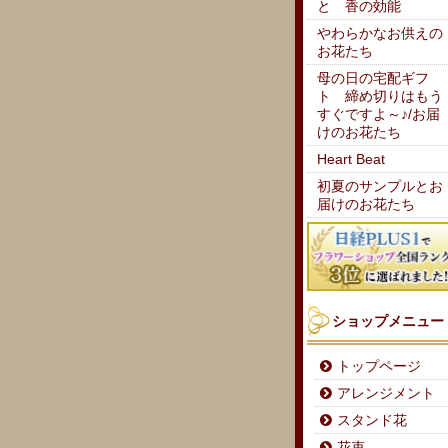
と 香の効能
やわらかなお供えの
お花たち
母の日の宅配ギフ
ト 締め切りはもう
すぐですよ～♪/お届
けのお花たち
Heart Beat
初夏のサンプルとお
届けのお花たち
ショップメニュー
トップページ
アレンジメント
スタンド花
花束