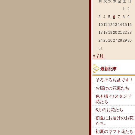
月
火
水
木
金
土
日
1
2
3
4
5
6
7
8
9
10
11
12
13
14
15
16
17
18
19
20
21
22
23
24
25
26
27
28
29
30
31
« 7月
最新記事
そろそろお盆です！
お届けの花束たち
色も様々♪スタンド
花たち
6月のお花たち
初夏にお届けのお花
たち。
初夏のギフト花たち