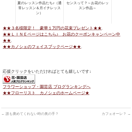
夏のレッスン作品たち♪（通
センスって？～お花のレッ
常レッスン＆月イチレッス
スン作品～
ン）
★★３名様限定！ 豪華１万円の花束プレゼント★★
.
★★ＬＩＮＥページはこちら♪ お花のクーポンキャンペーン中
★★
.
★★カノシェのフェイスブックページ★★
.
応援クリックをいただければとても嬉しいです↓
フラワーショップ・園芸店 ブログランキングへ
★★フローリスト カノシェのホームページ★
←
誰も褒めてくれない時の奥の手？
カフェオーレ？
→