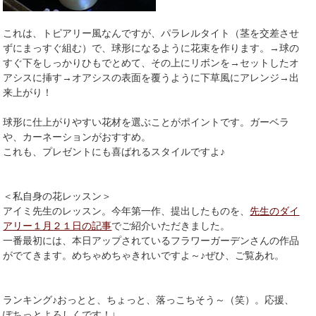
これは、トピアリー風なんですが、パラレルタイト（茎を交差させ
ずにまっすぐ組む）で、球形になるように花束を作ります。→球の
すぐ下をしっかりひもでとめて、その上にリボンを→セットしたオ
アシスに挿す→オアシスの表面を覆うように下草風にアレンジ→出
来上がり！
球形に仕上がりやすい花材を選ぶことがポイントです。ガーベラ
や、カーネーションがおすすめ。
これも、プレゼントにも喜ばれるスタイルですよ♪
＜私自身の花レッスン＞
アイミ先生のレッスン。今年第一作、提出したものを、
先生のダイ
アリー１月２１日の記事
でご紹介いただきました。
一番最初には、本日アップされているフラワーガーデンさんの作品
がでてきます。めちゃめちゃきれいですよ～♪ぜひ、ご覧あれ。
ランキング♪おっとと、ちょっと、落っこちそう～（笑）。応援、
ぽちっとよろしくです！↓