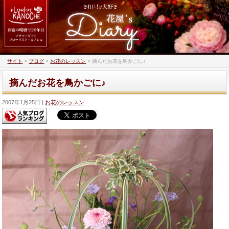
サイト
>
ブログ
>
お花のレッスン
>
摘んだお花を鳥かごに♪
摘んだお花を鳥かごに♪
2007年1月25日
お花のレッスン