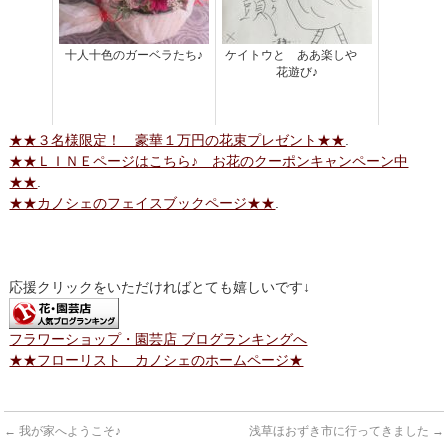
十人十色のガーベラたち♪
ケイトウと ああ楽しや
花遊び♪
★★３名様限定！ 豪華１万円の花束プレゼント★★
.
★★ＬＩＮＥページはこちら♪ お花のクーポンキャンペーン中
★★
.
★★カノシェのフェイスブックページ★★
.
応援クリックをいただければとても嬉しいです↓
フラワーショップ・園芸店 ブログランキングへ
★★フローリスト カノシェのホームページ★
←
我が家へようこそ♪
浅草ほおずき市に行ってきました
→