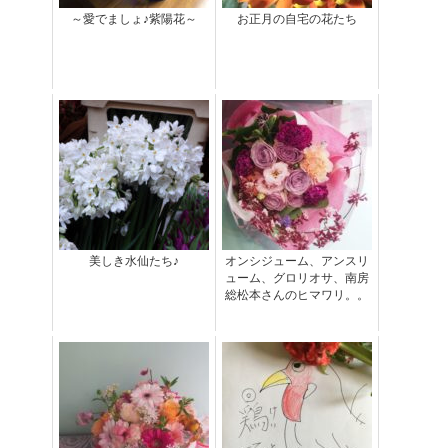
～愛でましょ♪紫陽花～
お正月の自宅の花たち
美しき水仙たち♪
オンシジューム、アンスリ
ューム、グロリオサ、南房
総松本さんのヒマワリ。。