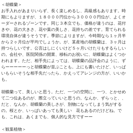
＜胡蝶蘭＞
お手入れがあまりいらず、長く楽しめるし、高級感もあります。時
期にもよりますが、１８０００円位から３００００円位が、よくオ
ーダーされるゾーンです。同じ３本立でも、価格が違うのは、花付
きや、花の大きさ、花や葉の美しさ、花持ちの差です。育てられる
環境自体が違うそうです。季節によりますが、今時期なら１ヶ月半
から２ヶ月位が平均でしょうか。が、某産地の胡蝶蘭は、３ヶ月は
持つらしいです。公言はしにくいけど５ヶ月いけたりもするらしい
の。会社や、医院関係の開業、移転のお祝いに、胡蝶蘭はよくつか
われます。ただ、相手先によっては、胡蝶蘭の品評会のように、ず
らーーーーーっと胡蝶蘭が並ぶことも。上にも書いたけど、いっぱ
いもらいそうな相手先だったら、かえってアレンジの方が、いいか
も。
胡蝶蘭って、美しいと思う。ただ、一つの空間に、一つ、とかせめ
て二つ位あるのが、際立っていいと思うの。なんか、ずらっと、、
だと、なんか、胡蝶蘭の美しさが、別物になってしまう気がする
の。桜とか、いっぱいあっても美しい 花もあるのだけどね。で
も、これは、あくまでも、個人的な見方ですーー
＜観葉植物＞