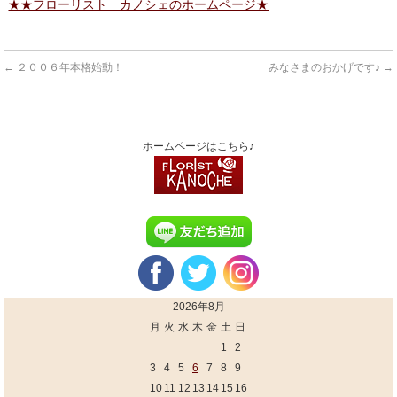
★★フローリスト カノシェのホームページ★
←
２００６年本格始動！
みなさまのおかげです♪
→
ホームページはこちら♪
2026年8月
月
火
水
木
金
土
日
1
2
3
4
5
6
7
8
9
10
11
12
13
14
15
16