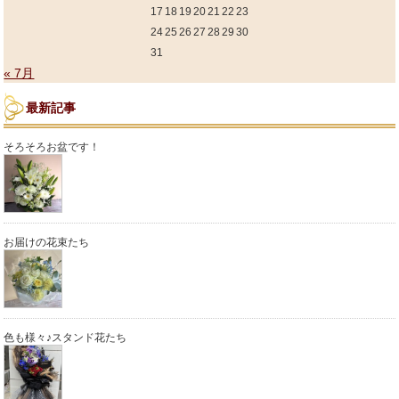
17
18
19
20
21
22
23
24
25
26
27
28
29
30
31
« 7月
最新記事
そろそろお盆です！
お届けの花束たち
色も様々♪スタンド花たち