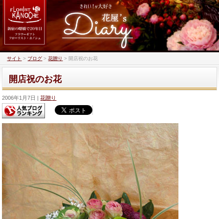
サイト
>
ブログ
>
花贈り
>
開店祝のお花
開店祝のお花
2006年1月7日
花贈り