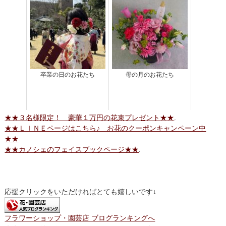
卒業の日のお花たち
母の月のお花たち
★★３名様限定！ 豪華１万円の花束プレゼント★★
.
★★ＬＩＮＥページはこちら♪ お花のクーポンキャンペーン中
★★
.
★★カノシェのフェイスブックページ★★
.
応援クリックをいただければとても嬉しいです↓
フラワーショップ・園芸店 ブログランキングへ