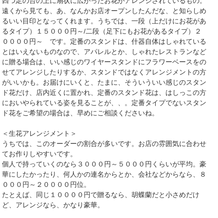
四つ足の台の上に扇状に広がったお花がアレンジされているもの。
遠くから見ても、あ、なんかお店オープンしたんだな、と知らしめ
るいい目印となってくれます。うちでは、一段（上だけにお花があ
るタイプ）１５０００円～/二段（足下にもお花があるタイプ）２
００００円～ です。定番のスタンドは、什器自体はしゃれている
とはいえないものなので、アパレルとか、しゃれたレストランなど
に贈る場合は、いい感じのワイヤースタンドにフラワーベースをの
せてアレンジしたりするか、スタンドではなくアレンジメントの方
がいいかも。お届けにいくと、たまに、そういういい感じのスタン
ド花だけ、店内近くに置かれ、定番のスタンド花は、はしっこの方
においやられている姿を見ることが、、。定番タイプでないスタン
ド花をご希望の場合は、早めにご相談くださいね。
＜生花アレンジメント＞
うちでは、このオーダーの割合が多いです。お店の雰囲気に合わせ
てお作りしやすいです。
個人で持っていくのなら３０００円～５０００円くらいが平均。豪
華にしたかったり、何人かの連名からとか、会社などからなら、８
０００円～２００００円位。
たとえば、同じ１００００円で贈るなら、胡蝶蘭だと小さめだけ
ど、アレンジなら、かなり豪華。