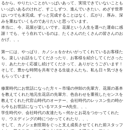
るから。やりたいことがいっぱいあって、実現できていないことも
いっぱいあるのけれど、すこしずつ、進んでいきたい。めざす世界
はいつでも未完成。ずっと完成することはなく、広がり、厚み、深
みを重ねていくものでありたいと思っています。
本当に、今、花屋が楽しいです。花屋という人生を選べた運命に感
謝！でも、そう在れているのは、たくさんのたくさんの皆さんのお
かげ、、。
第一には、やっぱり、カノシェをかわいがってくれているお客様た
ち。楽しいお話をしてくださったり、お客様を紹介してくださった
り、あたたかく応援し続けてくださって、ありがとうございます！
そして、豊かな時間を共有できる生徒さんたち。私も日々気づきを
もらっています。
修業時代にお世話になった方々～市場の仲卸の先輩方、花屋の基本
を教えてくれた地元生花店の先輩方、色合わせを重視したセンスを
教えてくれた代官山時代のオーナー、会社時代のレッスン生の時か
ら今もお世話になっているマスターA先生、、、
学生時代や、会社時代の友達たち～何かとお花をつかってくれた
り、ウエディングの時につかってくれたり、、、
そして、カノシェ創世期をぐっと支え成長させてくれた前スタッフ