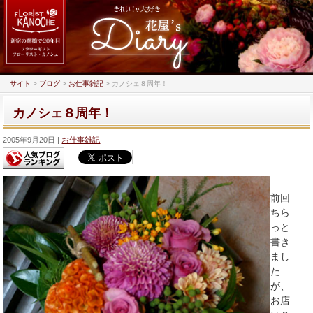
サイト
>
ブログ
>
お仕事雑記
>
カノシェ８周年！
カノシェ８周年！
2005年9月20日
お仕事雑記
前回
ちら
っと
書き
まし
た
が、
お店