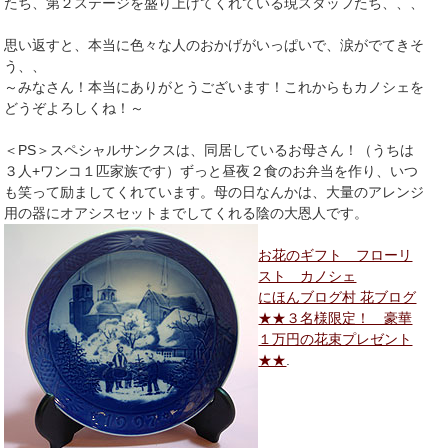
たち、第２ステージを盛り上げてくれている現スタッフたち、、、
思い返すと、本当に色々な人のおかげがいっぱいで、涙がでてきそ
う、、
～みなさん！本当にありがとうございます！これからもカノシェを
どうぞよろしくね！～
＜PS＞スペシャルサンクスは、同居しているお母さん！（うちは
３人+ワンコ１匹家族です）ずっと昼夜２食のお弁当を作り、いつ
も笑って励ましてくれています。母の日なんかは、大量のアレンジ
用の器にオアシスセットまでしてくれる陰の大恩人です。
お花のギフト フローリ
スト カノシェ
にほんブログ村 花ブログ
★★３名様限定！ 豪華
１万円の花束プレゼント
★★
.