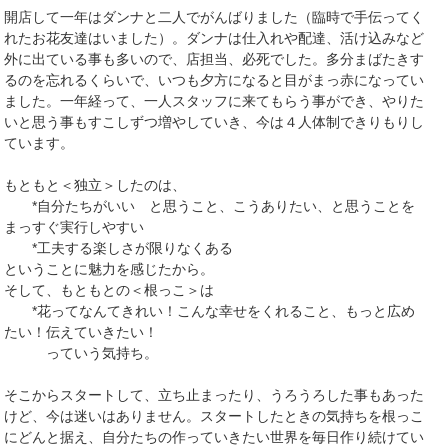
開店して一年はダンナと二人でがんばりました（臨時で手伝ってく
れたお花友達はいました）。ダンナは仕入れや配達、活け込みなど
外に出ている事も多いので、店担当、必死でした。多分まばたきす
るのを忘れるくらいで、いつも夕方になると目がまっ赤になってい
ました。一年経って、一人スタッフに来てもらう事ができ、やりた
いと思う事もすこしずつ増やしていき、今は４人体制できりもりし
ています。
もともと＜独立＞したのは、
*自分たちがいい と思うこと、こうありたい、と思うことを
まっすぐ実行しやすい
*工夫する楽しさが限りなくある
ということに魅力を感じたから。
そして、もともとの＜根っこ＞は
*花ってなんてきれい！こんな幸せをくれること、もっと広め
たい！伝えていきたい！
っていう気持ち。
そこからスタートして、立ち止まったり、うろうろした事もあった
けど、今は迷いはありません。スタートしたときの気持ちを根っこ
にどんと据え、自分たちの作っていきたい世界を毎日作り続けてい