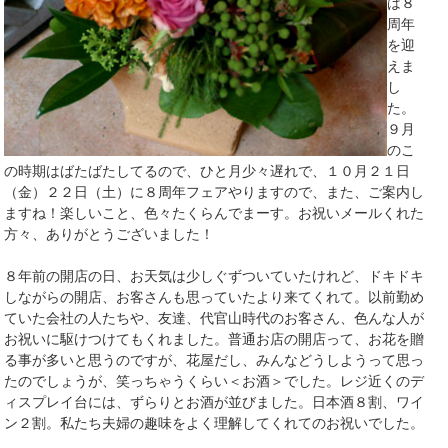
は８
周年
を迎
えま
し
た。
９月
のこ
の時期はばたばたしてるので、ひと月少々遅れで、１０月２１日
（金）２２日（土）に８周年フェアやりますので、また、ご案内し
ますね！楽しいこと、色々たくらんでまーす。お祝いメールくれた
方々、ありがとうございました！
８年前の開店の日、お天気は少しぐずついていたけれど、ドキドキ
しながらの開店、お客さんも思っていたより来てくれて。以前勤め
ていた会社の人たちや、友達、代官山時代のお客さん、色んな人が
お祝いに駆けつけてもくれました。普通お店の開店って、お花を贈
る事が多いと思うのですが、花屋だし、みんなどうしようって思っ
たのでしょうが、笑っちゃうくらい＜お酒＞でした。レジ近くのデ
ィスプレイ台には、ずらりとお酒が並びました。日本酒８割、ワイ
ン２割。私たち夫婦の趣味をよく理解してくれてのお祝いでした。