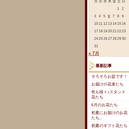
月
火
水
木
金
土
日
1
2
3
4
5
6
7
8
9
10
11
12
13
14
15
16
17
18
19
20
21
22
23
24
25
26
27
28
29
30
31
« 7月
最新記事
そろそろお盆です！
お届けの花束たち
色も様々♪スタンド
花たち
6月のお花たち
初夏にお届けのお花
たち。
初夏のギフト花たち