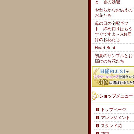
と 香の効能
やわらかなお供えの
お花たち
母の日の宅配ギフ
ト 締め切りはもう
すぐですよ～♪/お届
けのお花たち
Heart Beat
初夏のサンプルとお
届けのお花たち
ショップメニュー
トップページ
アレンジメント
スタンド花
花束