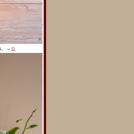
ね。→
☆