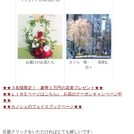
ッシュドノエルの思い出
お届けのお花たち
さくら 桜・・・花笑む
日々
★★３名様限定！ 豪華１万円の花束プレゼント★★
.
★★ＬＩＮＥページはこちら♪ お花のクーポンキャンペーン中
★★
.
★★カノシェのフェイスブックページ★★
.
応援クリックをいただければとても嬉しいです↓