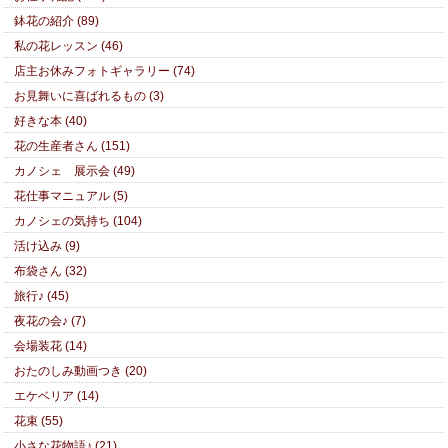
鉢花の紹介 (89)
私の花レッスン (46)
店主お休みフォトギャラリー (74)
お見舞いに喜ばれるもの (3)
好きな本 (40)
花の生産者さん (151)
カノシェ 展示会 (49)
花仕事マニュアル (5)
カノシェの気持ち (104)
活け込み (9)
布袋さん (32)
旅行♪ (45)
夜花の会♪ (7)
会場装花 (14)
おたのしみ動画つき (20)
エケベリア (14)
花束 (55)
小さな花物語♪ (21)