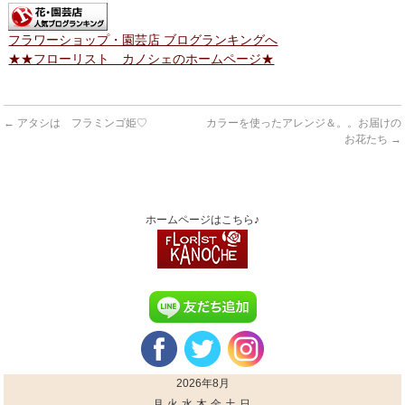
フラワーショップ・園芸店 ブログランキングへ
★★フローリスト カノシェのホームページ★
←
アタシは フラミンゴ姫♡
カラーを使ったアレンジ＆。。お届けの
お花たち
→
ホームページはこちら♪
2026年8月
月
火
水
木
金
土
日