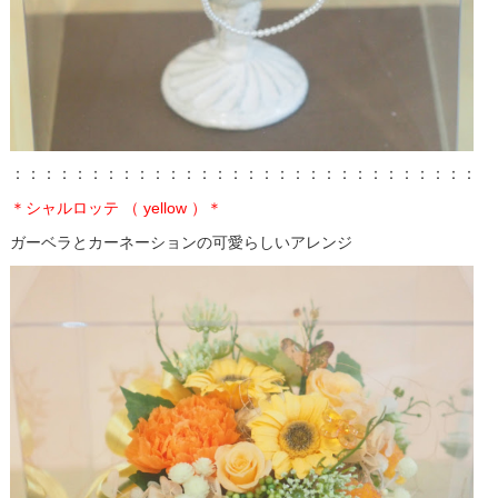
：：：：：：：：：：：：：：：：：：：：：：：：：：：：：：：
＊シャルロッテ （ yellow ）＊
ガーベラとカーネーション
の
可愛らしいアレンジ