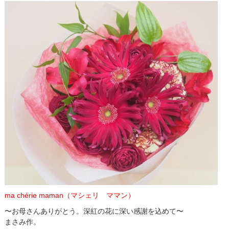
ma chérie maman（マシェリ ママン）
〜お
母
さんありがとう。深紅
の
花に深い感謝を込めて〜
まさみ作。