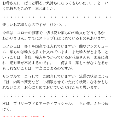
お母さんに ぱっと明るい気持ちになってもらいたい。。と い
う気持ちをこめて 束ねました。
：：：：：：：：：：：：：：：：：：：：：：：：：：：：：：：
楽しいお花贈りなのですが ひとつ。。
今年は コロナの影響で 切り花や葉ものの輸入がどうなるか
わかりません。すでにストップしはじめているものもあります。
カノシェは 多くを国産で仕入れていますが 蘭やアンスリュー
ム、葉ものは輸入も多く仕入れています。また輸入がとまる と
いうことは 普段 輸入をつかっているお花屋さんも 国産に流
れ 絶対量が不足するのです。 何より 葉ものがなくなるか
もしれないことは 本当にこまるのですが。
サンプルで こうして ご紹介していますが 流通の状況によっ
ては 内容の変更など ご相談させていただく状況になるかもし
れないこと お心にとめておいていただけたらと思います。
：：：：：：：：：：：：：：：：：：：：：：：：：：：：：：：
次は プリザーブド＆アーティフィシャル。 ちか作。ふたつ続
けて。