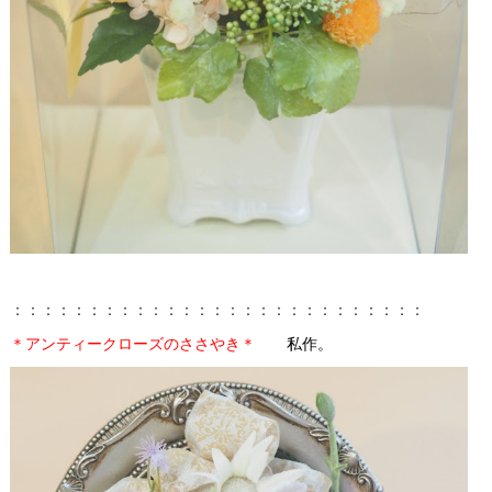
：：：：：：：：：：：：：：：：：：：：：：：：：：：
＊アンティークローズのささやき＊
私作。