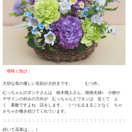
「
母
咲く悦び」
大切な
母
の
優しい笑顔が大好きです。 むつ作。
むっちゃんのダンナさんは 植木職人さん。植物夫婦♪ 小物や
デザインの好みの方向が むっちゃんとワタシは 近くて よ
く 素敵ですよね 話をします。 いつも止まることなく ちゃ
かちゃか働き続けてくれています。
：：：：：：：：：：：：：：：：：：：：：：：：：：：：：：：
続いて花束は。。♪