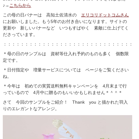
♪→
こちらから
この母の日バナーは 高知土佐清水の
エリコリドットコムさん
にお願いしました。もう5年のお付き合いになります。サイトの
更新や 新しいバナーなど いつもすばやく 素敵に仕上げてく
ださっています。
：：：：：：：：：：：：：：：：：：：：：：：：：：：：：：：
＊母の日のサンプルは 資材等仕入れ予約のものも多く 個数限
定です。
＊日付指定や 増量サービスについては ページをご覧ください
ね。
＊今年は 初めての実質送料無料キャンペーンを 4月末まで行
っているので 4月中に贈るのもいいかもしれません＊＾＾＊
さて 今回のサンプルをご紹介！ Thank you と描かれた羽入
りのエレガントなアレンジ。