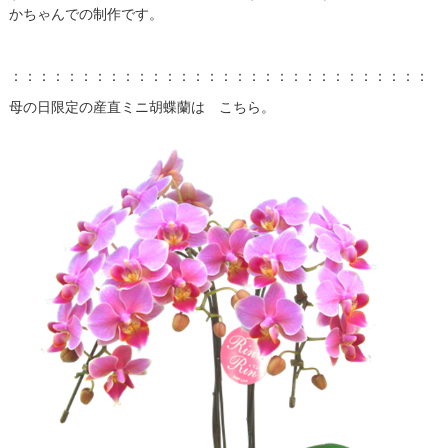
かちゃんでの制作です。
：：：：：：：：：：：：：：：：：：：：：：：：：：：：：：：
母の日限定の産直ミニ胡蝶蘭は こちら。