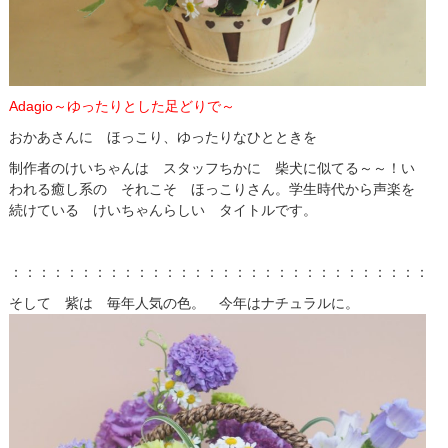
Adagio～ゆったりとした足どりで～
おかあさんに ほっこり、ゆったりなひとときを
制作者のけいちゃんは スタッフちかに 柴犬に似てる～～！い
われる癒し系の それこそ ほっこりさん。学生時代から声楽を
続けている けいちゃんらしい タイトルです。
：：：：：：：：：：：：：：：：：：：：：：：：：：：：：：：
そして 紫は 毎年人気の色。 今年はナチュラルに。