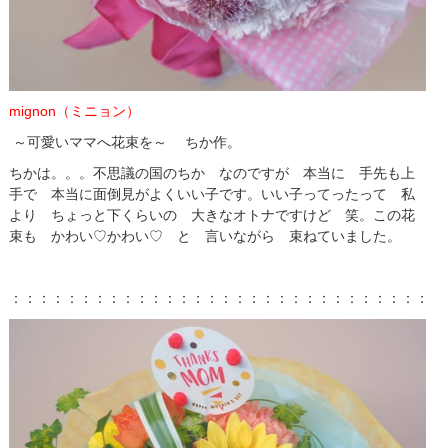
mignon（ミニョン）
～可愛いママへ花束を～ ちか作。
ちかは。。。不思議の国のちか なのですが 本当に 手先も上
手で 本当に面倒見がよくいい子です。いい子ってったって 私
より ちょっと下くらいの 大きなオトナですけど 笑。この花
束も かわい♡かわい♡ と 言いながら 束ねていました。
：：：：：：：：：：：：：：：：：：：：：：：：：：：：：：：