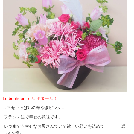
Le bonheur （ ル ボヌール ）
～幸せいっぱい
の
華やぎピンク～
フランス語で幸せ
の
意味です。
いつまでも幸せなお
母
さんでいて欲しい願いを込めて 岩
ちゃん作。