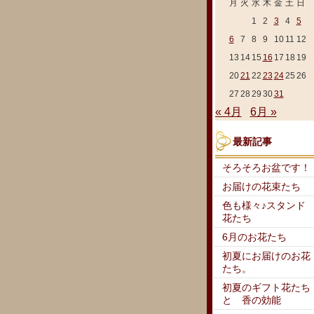
月
火
水
木
金
土
日
1
2
3
4
5
6
7
8
9
10
11
12
13
14
15
16
17
18
19
20
21
22
23
24
25
26
27
28
29
30
31
« 4月
6月 »
最新記事
そろそろお盆です！
お届けの花束たち
色も様々♪スタンド
花たち
6月のお花たち
初夏にお届けのお花
たち。
初夏のギフト花たち
と 香の効能