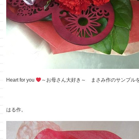
Heart for you
～お母さん大好き～ まさみ作のサンプル
はる作。