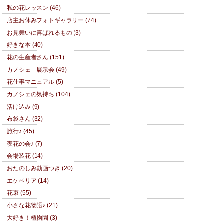
私の花レッスン (46)
店主お休みフォトギャラリー (74)
お見舞いに喜ばれるもの (3)
好きな本 (40)
花の生産者さん (151)
カノシェ 展示会 (49)
花仕事マニュアル (5)
カノシェの気持ち (104)
活け込み (9)
布袋さん (32)
旅行♪ (45)
夜花の会♪ (7)
会場装花 (14)
おたのしみ動画つき (20)
エケベリア (14)
花束 (55)
小さな花物語♪ (21)
大好き！植物園 (3)