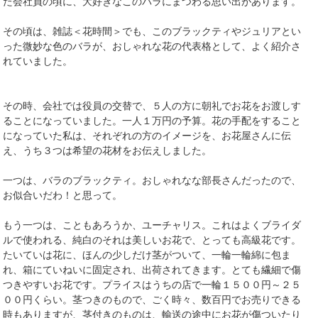
た会社員の頃に、大好きなこのバラにまつわる思い出があります。
その頃は、雑誌＜花時間＞でも、このブラックティやジュリアとい
った微妙な色のバラが、おしゃれな花の代表格として、よく紹介さ
れていました。
その時、会社では役員の交替で、５人の方に朝礼でお花をお渡しす
ることになっていました。一人１万円の予算。花の手配をすること
になっていた私は、それぞれの方のイメージを、お花屋さんに伝
え、うち３つは希望の花材をお伝えしました。
一つは、バラのブラックティ。おしゃれなな部長さんだったので、
お似合いだわ！と思って。
もう一つは、こともあろうか、ユーチャリス。これはよくブライダ
ルで使われる、純白のそれは美しいお花で、とっても高級花です。
たいていは花に、ほんの少しだけ茎がついて、一輪一輪綿に包ま
れ、箱にていねいに固定され、出荷されてきます。とても繊細で傷
つきやすいお花です。プライスはうちの店で一輪１５００円～２５
００円くらい。茎つきのもので、ごく時々、数百円でお売りできる
時もありますが、茎付きのものは、輸送の途中にお花が傷ついたり