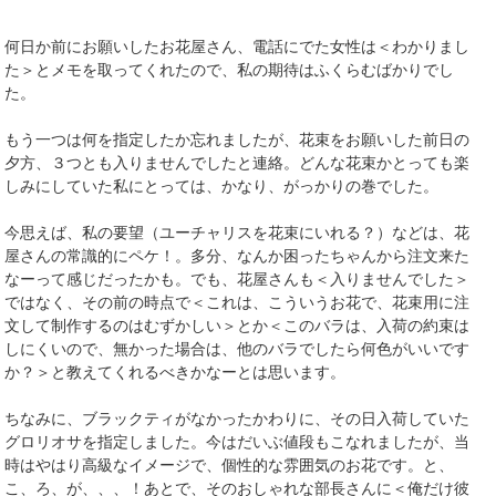
何日か前にお願いしたお花屋さん、電話にでた女性は＜わかりまし
た＞とメモを取ってくれたので、私の期待はふくらむばかりでし
た。
もう一つは何を指定したか忘れましたが、花束をお願いした前日の
夕方、３つとも入りませんでしたと連絡。どんな花束かとっても楽
しみにしていた私にとっては、かなり、がっかりの巻でした。
今思えば、私の要望（ユーチャリスを花束にいれる？）などは、花
屋さんの常識的にペケ！。多分、なんか困ったちゃんから注文来た
なーって感じだったかも。でも、花屋さんも＜入りませんでした＞
ではなく、その前の時点で＜これは、こういうお花で、花束用に注
文して制作するのはむずかしい＞とか＜このバラは、入荷の約束は
しにくいので、無かった場合は、他のバラでしたら何色がいいです
か？＞と教えてくれるべきかなーとは思います。
ちなみに、ブラックティがなかったかわりに、その日入荷していた
グロリオサを指定しました。今はだいぶ値段もこなれましたが、当
時はやはり高級なイメージで、個性的な雰囲気のお花です。と、
こ、ろ、が、、、！あとで、そのおしゃれな部長さんに＜俺だけ彼