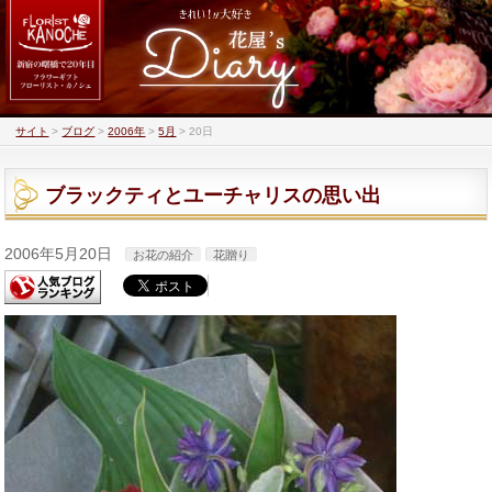
サイト
>
ブログ
>
2006年
>
5月
>
20日
ブラックティとユーチャリスの思い出
2006年5月20日
お花の紹介
花贈り