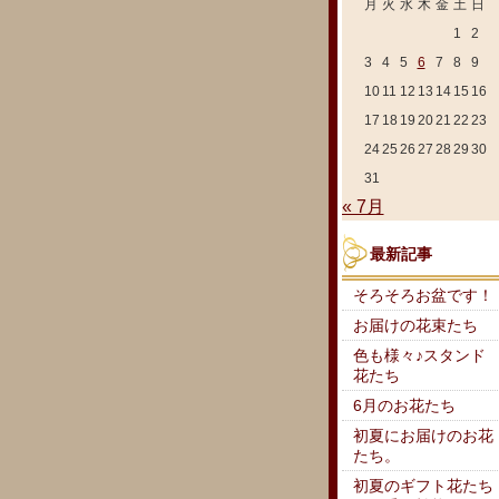
月
火
水
木
金
土
日
1
2
3
4
5
6
7
8
9
10
11
12
13
14
15
16
17
18
19
20
21
22
23
24
25
26
27
28
29
30
31
« 7月
最新記事
そろそろお盆です！
お届けの花束たち
色も様々♪スタンド
花たち
6月のお花たち
初夏にお届けのお花
たち。
初夏のギフト花たち