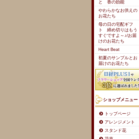
と 香の効能
やわらかなお供えの
お花たち
母の日の宅配ギフ
ト 締め切りはもう
すぐですよ～♪/お届
けのお花たち
Heart Beat
初夏のサンプルとお
届けのお花たち
ショップメニュー
トップページ
アレンジメント
スタンド花
花束